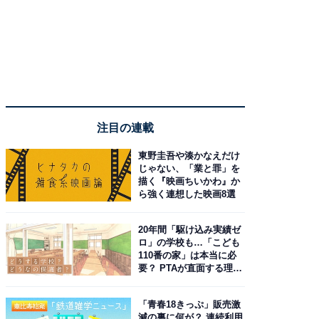
注目の連載
東野圭吾や湊かなえだけ
じゃない、「業と罪」を
描く『映画ちいかわ』か
ら強く連想した映画8選
20年間「駆け込み実績ゼ
ロ」の学校も…「こども
110番の家」は本当に必
要？ PTAが直面する理想
と現実
「青春18きっぷ」販売激
減の裏に何が？ 連続利用