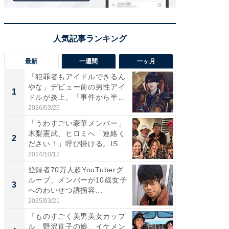
最新
一週間
一ヶ月
「犯罪者もアイドルできるん
「さす
やな」デビュー前の男性アイ
は」高
1
1
ドルが炎上。「事件から半年
災地を
も...
「カ...
2026/03/25
2026/08/0
「うわすごい豪華メンバー」
「女の
木梨憲武、ヒロミへ「連絡く
介、バ
2
2
ださい！」呼び掛ける。IS
らのプレ
S...
愛...
2024/10/17
2026/08/0
登録者70万人超YouTuberグ
「脚が
ループ、メンバーが10歳女子
横川尚
3
3
へのわいせつ誘拐容...
ムキな姿
刃...
2025/03/21
2026/08/0
「ものすごく美男美女カップ
「え、
ル」野沢直子の娘、イケメン
芸人、2