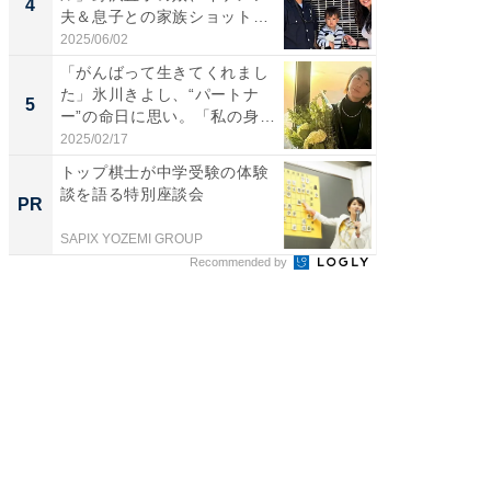
4
4
夫＆息子との家族ショット！
エットに
...
2025/06/02
2026/08/0
「がんばって生きてくれまし
「脳がバ
た」氷川きよし、“パートナ
装姿が話
5
5
ー”の命日に思い。「私の身
のお父さ
体...
2025/02/17
2026/08/0
トップ棋士が中学受験の体験
将棋の
談を語る特別座談会
考える
PR
PR
ン」レ
SAPIX YOZEMI GROUP
SAPIX Y
Recommended by