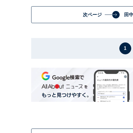
次ページ
田
1