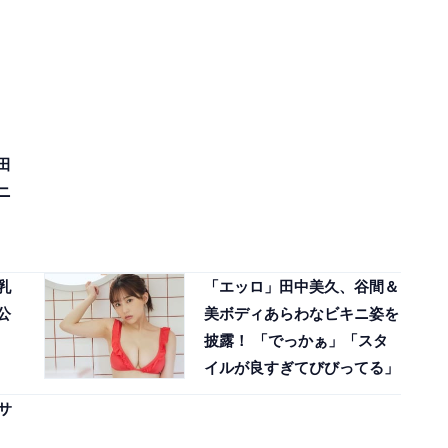
田
ニ
乳
「エッロ」田中美久、谷間＆
公
美ボディあらわなビキニ姿を
披露！ 「でっかぁ」「スタ
イルが良すぎてびびってる」
サ