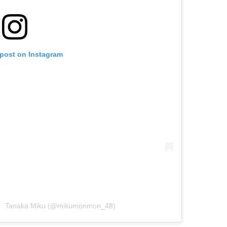
 post on Instagram
 Tanaka Miku (@mikumonmon_48)