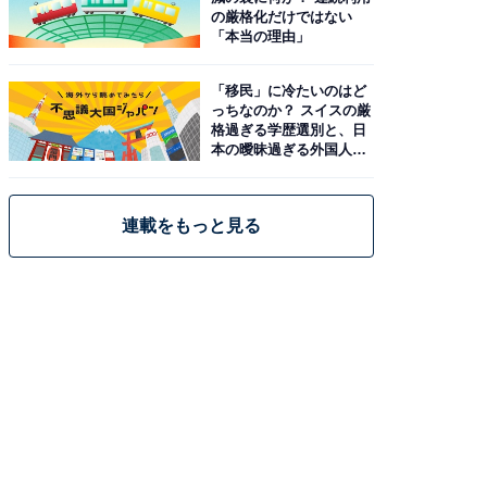
の厳格化だけではない
「本当の理由」
「移民」に冷たいのはど
っちなのか？ スイスの厳
格過ぎる学歴選別と、日
本の曖昧過ぎる外国人政
策
連載をもっと見る