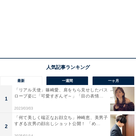
最新
一週間
一ヶ月
「リアル天使」篠崎愛、肩をちら見せしたバス
ローブ姿に「可愛すぎんぞ～」「目の表情...
1
2023/03/03
「何て美しく端正なお顔立ち」神崎恵、美男子
すぎる次男の顔出しショット公開！ 「め...
2