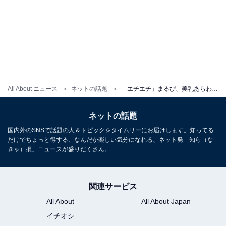
All About ニュース
ネットの話題
「エチエチ」まるぴ、美乳あらわなランジェリー姿！ フォトブックの表紙に「色っぽいなぁ」「最高」の声
ネットの話題
国内外のSNSで話題の人＆トピックをタイムリーにお届けします。知ってる
だけでちょっと得する、なんだか楽しい気分になれる、ネット発「知ら（な
きゃ）損」ニュースが盛りだくさん。
関連サービス
All About
All About Japan
イチオシ