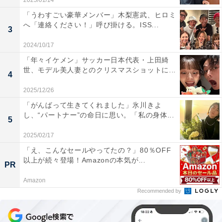
2025/01/14
「うわすごい豪華メンバー」木梨憲武、ヒロミ
へ「連絡ください！」呼び掛ける。ISS...
3
2024/10/17
「年々イケメン」サッカー日本代表・上田綺
世、モデル美人妻とのクリスマスショットに...
4
2025/12/26
「がんばって生きてくれました」氷川きよ
し、“パートナー”の命日に思い。「私の身体...
5
2025/02/17
「え、こんなセールやってたの？」80％OFF
以上が続々登場！Amazonの本気が...
PR
Amazon
Recommended by