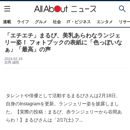
連載
ライフ
グルメ
社会
IT・ビジネス
エンタメ
リサ
「エチエチ」まるぴ、美乳あらわなランジェ
リー姿！ フォトブックの表紙に「色っぽいな
ぁ」「最高」の声
2024.02.19
吉岡 誠悦
タレントや俳優として活動するまるぴさんは2月18日、
自身のInstagramを更新。ランジェリー姿を披露しまし
た。【実際の投稿：まるぴ、赤ランジェリーから谷間あ
らわ！】まるぴさんは「2/17(土) フ...