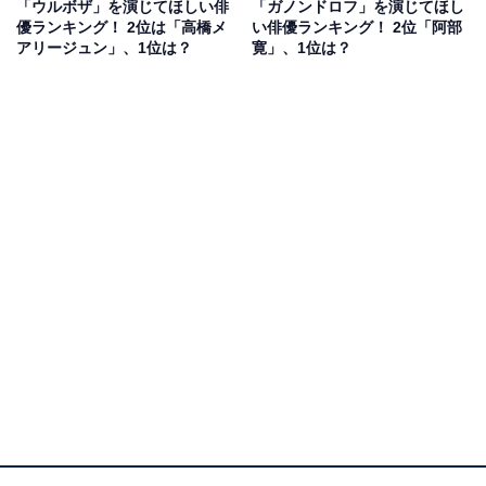
「ウルボザ」を演じてほしい俳
「ガノンドロフ」を演じてほし
でなく、変顔や奇声まで交えたユーモアあふれる演技で
優ランキング！ 2位は「高橋メ
い俳優ランキング！ 2位「阿部
も話題を呼んでいます。
アリージュン」、1位は？
寛」、1位は？
橋本さんを挙げた回答者からは、「美しいし、アクショ
ンができるから（50代女性）」「ブレワイでは1番と言
っていいほど可愛い存在だと思うのでピッタリだと思い
ます（30代男性）」といったコメントが寄せられまし
た。