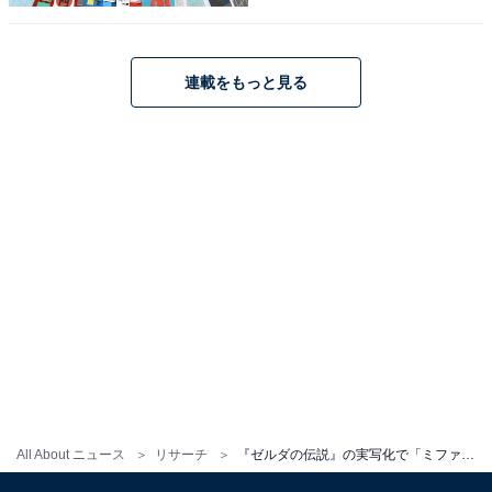
3位までの全ランキング結果を見
次ページ
る
連載をもっと見る
All About ニュース
リサーチ
『ゼルダの伝説』の実写化で「ミファー」を演じてほしい俳優ランキング！ 2位は「橋本環奈」、1位は誰？
こちらもおすすめ