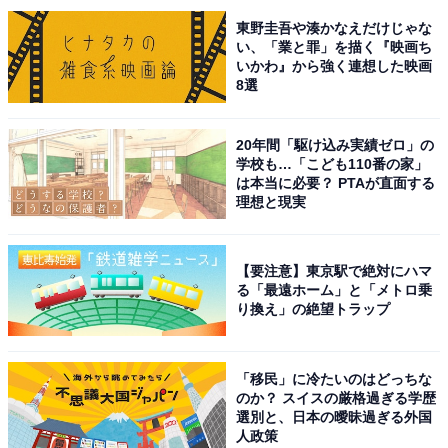
現しています。
東野圭吾や湊かなえだけじゃな
い、「業と罪」を描く『映画ち
いかわ』から強く連想した映画
アンケートの回答者からは、「一途で献身的なミファー
8選
の恋心を表現してくれそう（30代女性）」「芯が強く癒
し系なところがイメージと合うと思います（50代女
20年間「駆け込み実績ゼロ」の
性）」といった声が寄せられました。
学校も…「こども110番の家」
は本当に必要？ PTAが直面する
理想と現実
※回答者コメントは原文ママです
この記事の筆者：てらこ
【要注意】東京駅で絶対にハマ
る「最遠ホーム」と「メトロ乗
横浜生まれ横浜育ち。グルメと深夜ラジオを愛するライ
り換え」の絶望トラップ
ター。FP2級。銃弾を防ぐ少年団と、ポケットに入るモ
ンスターも大好き。最近の悩みはアイスの買い置きが一
瞬でなくなってしまうこと。X（旧Twitter）：てらこ@
「移民」に冷たいのはどっちな
のか？ スイスの厳格過ぎる学歴
ライター（@TeraWEB1）
選別と、日本の曖昧過ぎる外国
人政策