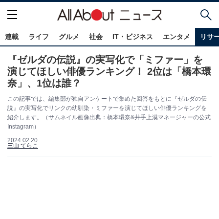
連載
ライフ
グルメ
社会
IT・ビジネス
エンタメ
リサ
『ゼルダの伝説』の実写化で「ミファー」を
演じてほしい俳優ランキング！ 2位は「橋本環
奈」、1位は誰？
この記事では、編集部が独自アンケートで集めた回答をもとに『ゼルダの伝
説』の実写化でリンクの幼馴染・ミファーを演じてほしい俳優ランキングを
紹介します。（サムネイル画像出典：橋本環奈&井手上漠マネージャーの公式
Instagram）
2024.02.20
三山 てらこ