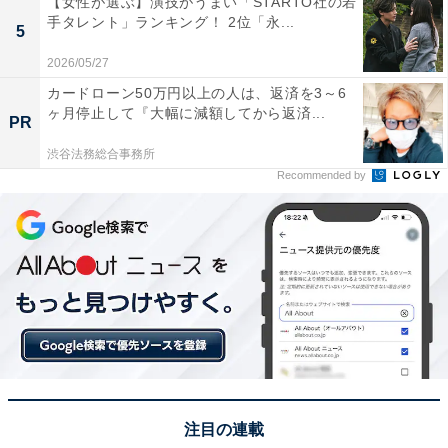
【女性が選ぶ】演技がうまい「STARTO社の若
手タレント」ランキング！ 2位「永...
5
2026/05/27
カードローン50万円以上の人は、返済を3～6
ヶ月停止して『大幅に減額してから返済...
PR
渋谷法務総合事務所
Recommended by
A post shared by 浜辺美波 Hamabe Minami (@minami_hamabe.off
1位の俳優は、映画『君の膵臓を食べたい』『亜人』な
どを代表作にもつ「浜辺美波」さんでした。
2024年1月公開の映画『サイレントラブ』では、視力を
失ったヒロイン・甚内美夏役を担当。山田涼介さん演じ
注目の連載
る主人公・蒼との静かな恋愛を、切ない演技によって表