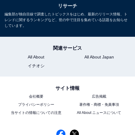
リサーチ
『ゼルダの伝説』の実写化で「ダルケル」を演
じてほしい俳優ランキング！ 2位「富栄ドラ
編集部が独自目線で調査したトピックスをはじめ、最新のリリース情報、ト
ム」、1位は？
レンドに関するランキングなど、世の中で注目を集めている話題をお知らせ
しています。
関連サービス
All About
All About Japan
イチオシ
1
2
サイト情報
会社概要
広告掲載
プライバシーポリシー
著作権・商標・免責事項
当サイトの情報についての注意
All About ニュースについて