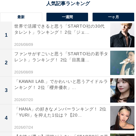
最新
一週間
一ヶ月
世界で活躍できると思う「STARTO社の30代
タレント」ランキング！ 2位「ジェ...
1
1位：浜辺美波
2026/08/09
ファンサがすごいと思う「STARTO社の若手タ
レント」ランキング！ 2位「目黒蓮...
2
2026/08/09
「KAWAII LAB.」でかわいいと思うアイドルラ
ンキング！ 2位「櫻井優衣」...
3
2026/07/20
「HANA」の好きなメンバーランキング！ 2位
「YURI」を抑えた1位は？【20...
4
2026/07/24
View this post on Instagram