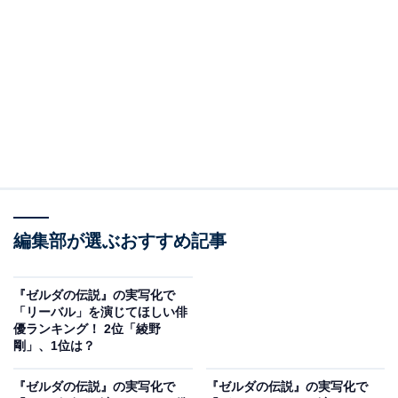
View this post on Instagram
編集部が選ぶおすすめ記事
A post shared by 橋本環奈&井手上漠マネージャー (@kannahashim
『ゼルダの伝説』の実写化で
ランキング2位の俳優は、「橋本環奈」さんでした。
「リーバル」を演じてほしい俳
優ランキング！ 2位「綾野
剛」、1位は？
これまで、映画『銀魂』『キングダム』など多くの実写
化作品に出演してきた橋本さん。かわいらしい演技だけ
『ゼルダの伝説』の実写化で
『ゼルダの伝説』の実写化で