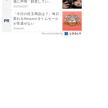
発に声明「飼育してい...
のお父さ
2025/02/07
2026/08/0
「今日の目玉商品は？」毎日
住宅ロー
変わるAmazonタイムセール
税制改
PR
PR
が見逃せない
Amazon
東京証券
Recommended by