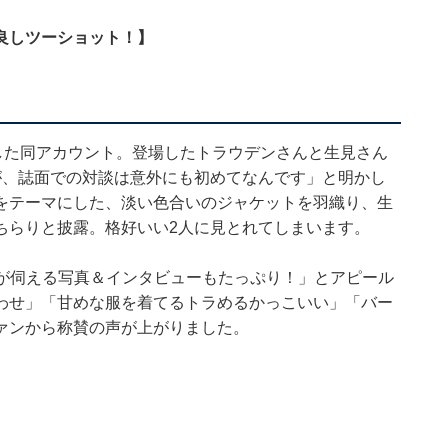
良しツーショット！】
した同アカウント。登場したトラウデンさんと生見さん
が、誌面での対談は意外にも初めてなんです」と明かし
をテーマにした、淡い色合いのジャケットを羽織り、生
ちらりと披露。格好いい2人に見とれてしまいます。
のよさが伺える写真＆インタビューもたっぷり！」とアピール
わせ」「甘めな服を着てるトラめるかっこいい」「バー
ァンから称賛の声が上がりました。