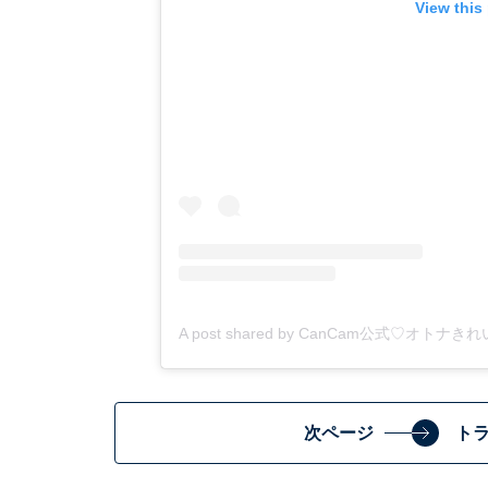
View this
A post shared by CanCam公式♡オトナきれ
次ページ
ト