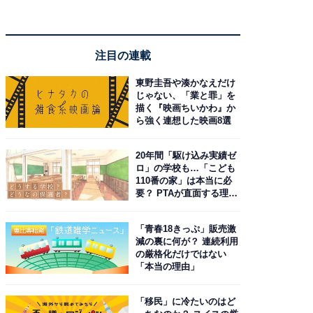
注目の連載
東野圭吾や湊かなえだけ
じゃない、「業と罪」を
描く『映画ちいかわ』か
ら強く連想した映画8選
20年間「駆け込み実績ゼ
ロ」の学校も…「こども
110番の家」は本当に必
要？ PTAが直面する理想
と現実
「青春18きっぷ」販売激
減の裏に何が？ 連続利用
の厳格化だけではない
「本当の理由」
「移民」に冷たいのはど