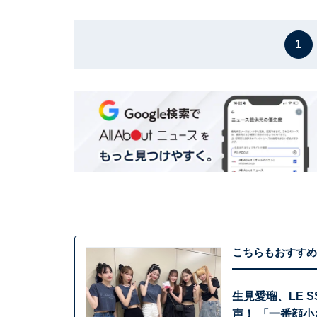
1
こちらもおすすめ
生見愛瑠、LE 
声！ 「一番顔