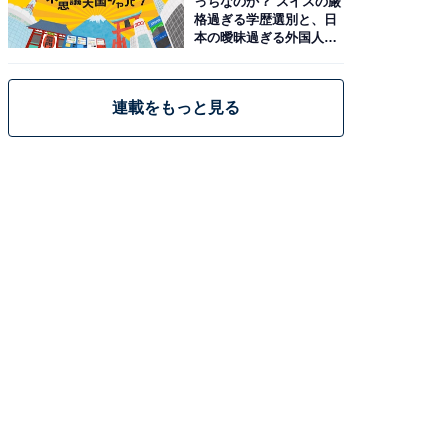
っちなのか？ スイスの厳
格過ぎる学歴選別と、日
本の曖昧過ぎる外国人政
策
連載をもっと見る