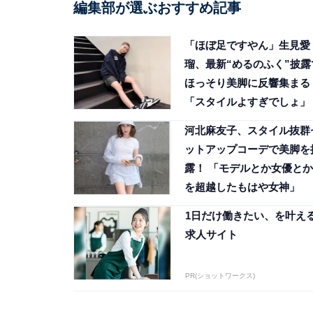
編集部が選ぶおすすめ記事
「ほぼ足ですやん」生見愛
瑠、最新“めるのふく”披露
ほっそり美脚に反響集まる
「スタイルよすぎでしょ」
河北麻友子、スタイル抜群
ットアップコーデで美脚を
露！ 「モデルとか女優とか
を超越したもはや女神」
1日だけ働きたい、を叶え
求人サイト
PR(ショットワークス)