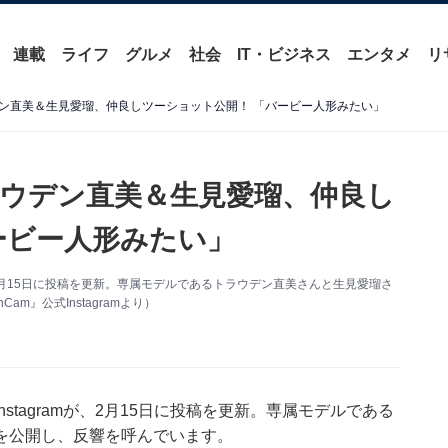
連載
ライフ
グルメ
社会
IT・ビジネス
エンタメ
リ
ン直美＆生見愛瑠、仲良しツーショット公開！ 「バービー人形みたい」
ウデン直美＆生見愛瑠、仲良し
ービー人形みたい」
が、2月15日に投稿を更新。専属モデルであるトラウデン直美さんと生見愛瑠さ
』公式Instagramより）
stagramが、2月15日に投稿を更新。専属モデルである
を公開し、反響を呼んでいます。