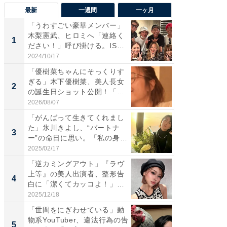
最新
一週間
一ヶ月
「うわすごい豪華メンバー」
「さす
木梨憲武、ヒロミへ「連絡く
は」高
1
1
ださい！」呼び掛ける。IS
災地を
S...
「カ...
2024/10/17
2026/08/0
「優樹菜ちゃんにそっくりす
「女の
ぎる」木下優樹菜、美人長女
介、バ
2
2
の誕生日ショット公開！「1
らのプレ
4...
愛...
2026/08/07
2026/08/0
「がんばって生きてくれまし
「脚が
た」氷川きよし、“パートナ
横川尚
3
3
ー”の命日に思い。「私の身
ムキな姿
体...
刃...
2025/02/17
2026/08/0
「逆カミングアウト」『ラヴ
「え、
上等』の美人出演者、整形告
芸人、2
4
4
白に「潔くてカッコよ！」
エットに
「好...
2025/12/18
2026/08/0
「世間をにぎわせている」動
「脳がバ
物系YouTuber、違法行為の告
装姿が話
5
5