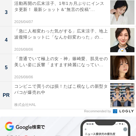
活動再開の広末涼子、1年1カ月ぶりにインス
タ更新！ 最新ショット＆“無言の投稿”...
3
2026/04/07
「急に人相変わった気がする」広末涼子、地上
波復帰ショットに「なんか顔変わった」の...
4
2026/08/06
「普通でいて極上の女・神」篠崎愛、肌見せの
美しい姿に反響「ますます綺麗になってい...
5
2026/08/06
コンビニで買うのは損！たばこ税なしの新型タ
バコが爆売れ中
PR
株式会社HAL
Recommended by