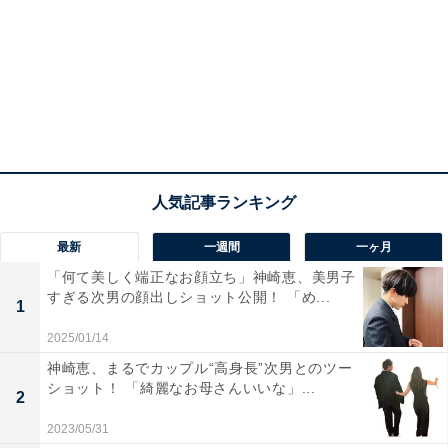
最新
一週間
一ヶ月
「何て美しく端正なお顔立ち」神崎恵、美男子
すぎる次男の顔出しショット公開！ 「め...
1
2025/01/14
神崎恵、まるでカップル“高身長”次男とのツー
ショット！ 「綺麗なお母さんいいな」...
2
2023/05/31