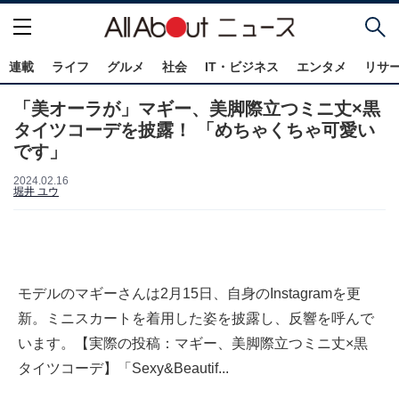
連載
ライフ
グルメ
社会
IT・ビジネス
エンタメ
リサ
「美オーラが」マギー、美脚際立つミニ丈×黒
タイツコーデを披露！ 「めちゃくちゃ可愛い
です」
2024.02.16
堀井 ユウ
モデルのマギーさんは2月15日、自身のInstagramを更
新。ミニスカートを着用した姿を披露し、反響を呼んで
います。【実際の投稿：マギー、美脚際立つミニ丈×黒
タイツコーデ】「Sexy&Beautif...