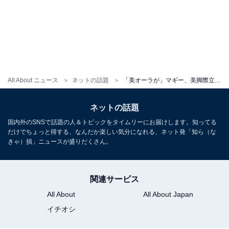
All About ニュース
ネットの話題
「美オーラが」マギー、美脚際立つミニ丈×黒タイツコーデを披露！ 「めちゃくちゃ可愛いです」
ネットの話題
国内外のSNSで話題の人＆トピックをタイムリーにお届けします。知ってる
だけでちょっと得する、なんだか楽しい気分になれる、ネット発「知ら（な
きゃ）損」ニュースが盛りだくさん。
関連サービス
All About
All About Japan
イチオシ