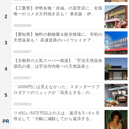
【三重県】伊勢名物「赤福」の直営店に、全国
唯一のコメダ大判焼き店も！ 東名阪・伊...
2
2026/08/06
【愛知県】無料の動物園＆観光牧場に、市初の
天然温泉も！ 高速道路のハイウェイオア...
3
2026/08/07
【京都府の人気スーパー銭湯】「宇治天然温泉
源氏の湯」は宇治市内唯一の天然温泉と...
4
2026/08/07
「1000円には見えなかった」スタンダードプ
ロダクツのリュックが「高見えする」の...
5
2026/08/03
リボ払い50万円以上の人は、返済を3～6ヶ月
停止して『大幅に減額してから返済する...
PR