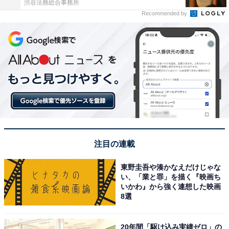
渋谷法務総合事務所
Recommended by
注目の連載
東野圭吾や湊かなえだけじゃな
い、「業と罪」を描く『映画ち
いかわ』から強く連想した映画
8選
20年間「駆け込み実績ゼロ」の