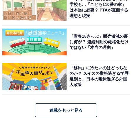
学校も…「こども110番の家」
は本当に必要？ PTAが直面する
理想と現実
「青春18きっぷ」販売激減の裏
に何が？ 連続利用の厳格化だけ
ではない「本当の理由」
「移民」に冷たいのはどっちな
のか？ スイスの厳格過ぎる学歴
選別と、日本の曖昧過ぎる外国
人政策
連載をもっと見る