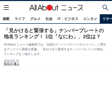
連載
ライフ
グルメ
社会
IT・ビジネス
エンタメ
リサ
「見かけると緊張する」ナンバープレートの
地名ランキング！ 1位「なにわ」、2位は？
All About ニュース編集部では「全国のナンバープレートのイメージ」に関す
るアンケート調査を実施。「見かけると緊張するナンバープレートの地名」
ランキングをご紹介します。
2024.02.21
長谷川 優人