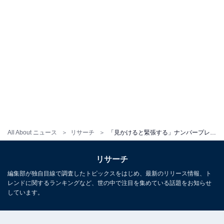
All About ニュース
リサーチ
「見かけると緊張する」ナンバープレートの地名ランキング！ 1位「なにわ」、2位は？
リサーチ
編集部が独自目線で調査したトピックスをはじめ、最新のリリース情報、ト
レンドに関するランキングなど、世の中で注目を集めている話題をお知らせ
しています。