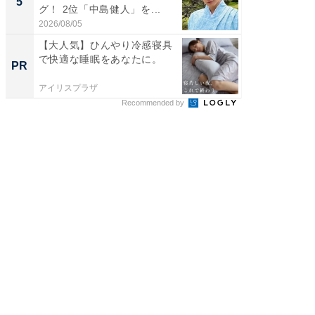
5
5
グ！ 2位「中島健人」を...
「鈴木
倒...
2026/08/05
2026/08/0
【大人気】ひんやり冷感寝具
【大人
で快適な睡眠をあなたに。
で快適
PR
PR
アイリスプラザ
アイリス
Recommended by