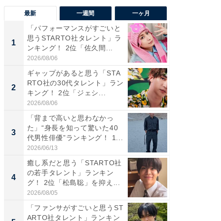
最新
一週間
一ヶ月
「パフォーマンスがすごいと
「癒し系
思うSTARTO社タレント」ラ
タレント
1
1
ンキング！ 2位「佐久間...
「井ノ原
2026/08/06
2026/08/0
ギャップがあると思う「STA
癒し系だ
RTO社の30代タレント」ラン
の若手
2
2
キング！ 2位「ジェシ...
グ！ 2
2026/08/06
2026/08/0
「背まで高いと思わなかっ
ギャップ
た」“身長を知って驚いた40
RTO社
3
3
代男性俳優”ランキング！ 1...
キング！
2026/06/13
2026/08/0
癒し系だと思う「STARTO社
「世界で
の若手タレント」ランキン
ARTO
4
4
グ！ 2位「松島聡」を抑え...
グ！ 2
2026/08/05
2026/08/0
「ファンサがすごいと思うST
身長を知
ARTO社タレント」ランキン
性俳優」