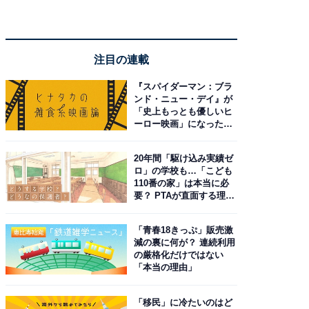
注目の連載
『スパイダーマン：ブラ
ンド・ニュー・デイ』が
「史上もっとも優しいヒ
ーロー映画」になった理
由。予習したい作品は？
20年間「駆け込み実績ゼ
ロ」の学校も…「こども
110番の家」は本当に必
要？ PTAが直面する理想
と現実
「青春18きっぷ」販売激
減の裏に何が？ 連続利用
の厳格化だけではない
「本当の理由」
「移民」に冷たいのはど