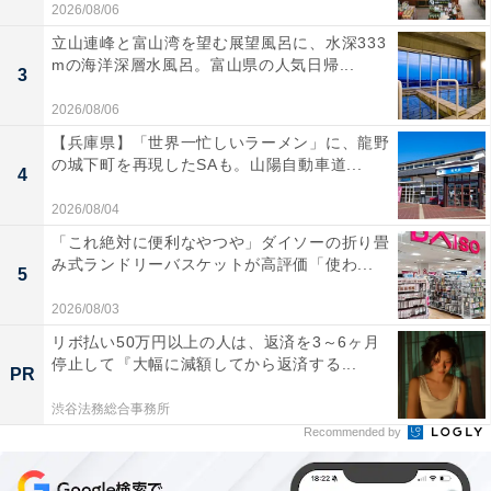
2026/08/06
立山連峰と富山湾を望む展望風呂に、水深333
mの海洋深層水風呂。富山県の人気日帰...
3
2026/08/06
【兵庫県】「世界一忙しいラーメン」に、龍野
の城下町を再現したSAも。山陽自動車道...
4
2026/08/04
「これ絶対に便利なやつや」ダイソーの折り畳
み式ランドリーバスケットが高評価「使わ...
5
2026/08/03
リボ払い50万円以上の人は、返済を3～6ヶ月
停止して『大幅に減額してから返済する...
PR
渋谷法務総合事務所
Recommended by