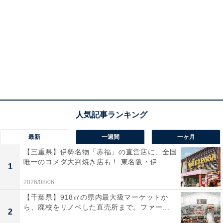
最新
一週間
一ヶ月
【三重県】伊勢名物「赤福」の直営店に、全国
唯一のコメダ大判焼き店も！ 東名阪・伊...
1
2026/08/06
【千葉県】918㎡の県内最大級マーケットか
ら、廃校をリノベした直売所まで。ファー...
2