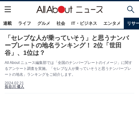
連載
ライフ
グルメ
社会
IT・ビジネス
エンタメ
リサ
「セレブな人が乗っていそう」と思うナンバ
ープレートの地名ランキング！ 2位「世田
谷」、1位は？
All About ニュース編集部では「全国のナンバープレートのイメージ」に関す
るアンケート調査を実施。「セレブな人が乗っていそうと思うナンバープレ
ートの地名」ランキングをご紹介します。
2024.02.21
長谷川 優人