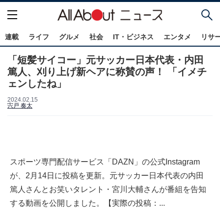
連載
ライフ
グルメ
社会
IT・ビジネス
エンタメ
リサ
「短髪サイコー」元サッカー日本代表・内田
篤人、刈り上げ新ヘアに称賛の声！ 「イメチ
ェンしたね」
2024.02.15
宍戸 奏太
スポーツ専門配信サービス「DAZN」の公式Instagram
が、2月14日に投稿を更新。元サッカー日本代表の内田
篤人さんとお笑いタレント・宮川大輔さんが番組を告知
する動画を公開しました。【実際の投稿：...