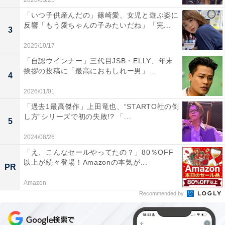
2026/03/25
「いつ子供産んだの」篠崎愛、女児と遊ぶ姿に
反響「もう愛ちゃんの子みたいだね」「完...
3
2025/10/17
「自認ウインナー」三代目JSB・ELLY、年末
挨拶の投稿に「最高におもしれー男」...
4
2026/01/01
「過去1最高傑作」上田竜也、“STARTO社の倒
し方”シリーズで初の失敗!? 「...
5
2024/08/26
「え、こんなセールやってたの？」80％OFF
以上が続々登場！Amazonの本気が...
PR
Amazon
Recommended by