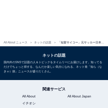
All About ニュース
ネットの話題
「短髪サイコー」元サッカー日本代表・内田篤人、刈り上げ新ヘアに称賛の声！ 「イメチェンしたね」
ネットの話題
国内外のSNSで話題の人＆トピックをタイムリーにお届けします。知ってる
だけでちょっと得する、なんだか楽しい気分になれる、ネット発「知ら（な
きゃ）損」ニュースが盛りだくさん。
関連サービス
All About
All About Japan
イチオシ