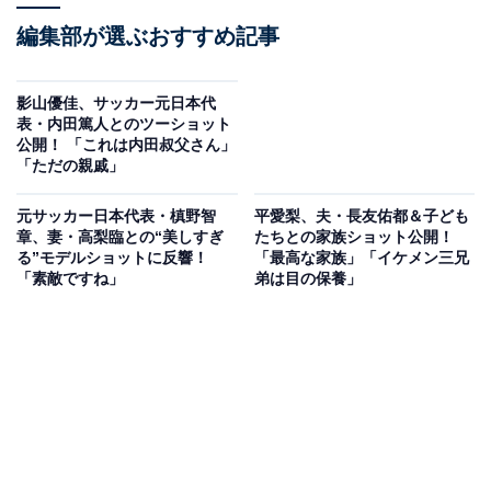
編集部が選ぶおすすめ記事
影山優佳、サッカー元日本代
表・内田篤人とのツーショット
公開！ 「これは内田叔父さん」
「ただの親戚」
元サッカー日本代表・槙野智
平愛梨、夫・長友佑都＆子ども
章、妻・高梨臨との“美しすぎ
たちとの家族ショット公開！
る”モデルショットに反響！
「最高な家族」「イケメン三兄
「素敵ですね」
弟は目の保養」