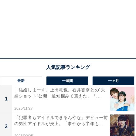
最新
一週間
一ヶ月
「結婚しまーす」上田竜也、石井杏奈との“夫
婦ショット”公開「通知欄みて震えた」「...
1
2025/11/27
「犯罪者もアイドルできるんやな」デビュー前
の男性アイドルが炎上。「事件から半年も...
2