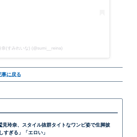
見玲奈(すみれいな) (@sumi__reina)
記事に戻る
鷲見玲奈、スタイル抜群タイトなワンピ姿で生脚披
美しすぎる」「エロい」