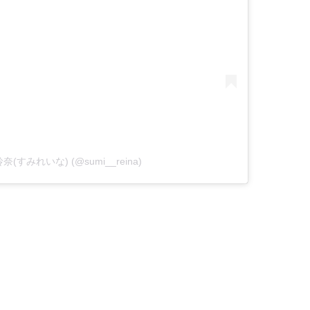
見玲奈(すみれいな) (@sumi__reina)