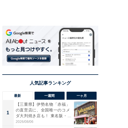
最新
一週間
一ヶ月
【三重県】伊勢名物「赤福」
【兵庫
の直営店に、全国唯一のコメ
ーメン
1
1
ダ大判焼き店も！ 東名阪・
再現した
伊...
道...
2026/08/06
2026/08/0