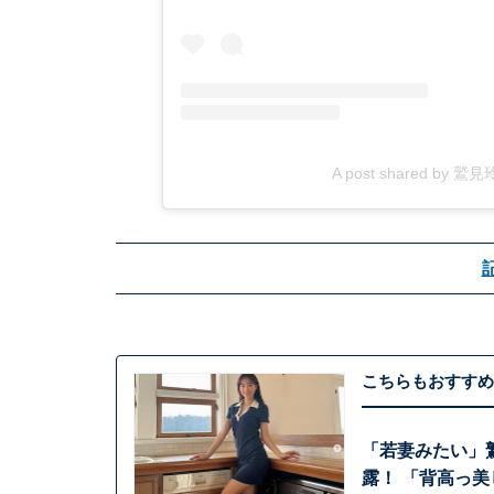
A post shared by 鷲
こちらもおすすめ
「若妻みたい」
露！ 「背高っ