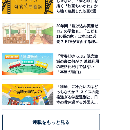
じゃない、「業と罪」を
描く『映画ちいかわ』か
ら強く連想した映画8選
20年間「駆け込み実績ゼ
ロ」の学校も…「こども
110番の家」は本当に必
要？ PTAが直面する理想
と現実
「青春18きっぷ」販売激
減の裏に何が？ 連続利用
の厳格化だけではない
「本当の理由」
「移民」に冷たいのはど
っちなのか？ スイスの厳
格過ぎる学歴選別と、日
本の曖昧過ぎる外国人政
策
連載をもっと見る