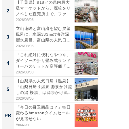
【千葉県】918㎡の県内最大
【三重
級マーケットから、廃校をリ
「鈴鹿天
2
2
ノベした直売所まで。ファ
は100
ー...
2026/08/06
2026/08/0
立山連峰と富山湾を望む展望
ステラ
風呂に、水深333mの海洋深
詰め放題
3
3
層水風呂。富山県の人気日
00円で「
帰...
2026/08/06
2026/08/0
「これ絶対に便利なやつや」
「ミニオ
ダイソーの折り畳み式ランド
ッグ！ 
4
4
リーバスケットが高評価「使
ど、夏限
わ...
2026/08/03
2026/08/0
【山梨県の人気日帰り温泉】
【埼玉
「山梨日帰り温泉 源泉かけ流
「行田天
5
5
しの湯 桜湯」は源泉かけ流...
は和の
が...
2026/08/05
2026/08/0
「今日の目玉商品は？」毎日
【毎日変
変わるAmazonタイムセール
ムセー
PR
PR
が見逃せない
Amazon
Amazon