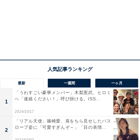
最新
一週間
一ヶ月
「うわすごい豪華メンバー」木梨憲武、ヒロミ
へ「連絡ください！」呼び掛ける。ISS...
1
2024/10/17
「リアル天使」篠崎愛、肩をちら見せしたバス
ローブ姿に「可愛すぎんぞ～」「目の表情...
2