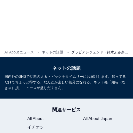
All About ニュース
ネットの話題
グラビアレジェンド・鈴木ふみ奈、横乳あらわなノーブラ姿を披露！ 「最高です」「お尻も究極セクシー」
ネットの話題
国内外のSNSで話題の人＆トピックをタイムリーにお届けします。知ってる
だけでちょっと得する、なんだか楽しい気分になれる、ネット発「知ら（な
きゃ）損」ニュースが盛りだくさん。
関連サービス
All About
All About Japan
イチオシ