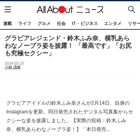
連載
ライフ
グルメ
社会
IT・ビジネス
エンタメ
リサ
グラビアレジェンド・鈴木ふみ奈、横乳あら
わなノーブラ姿を披露！ 「最高です」「お尻
も究極セクシー」
2024.02.15
小林 清峰
グラビアアイドルの鈴木ふみ奈さんが2月14日、自身の
Instagramを更新。同日発売されたデジタル写真集からセ
クシーな姿を披露しました。【実際の投稿：鈴木ふみ
奈、横乳あらわなノーブラ姿！】「本日発売...