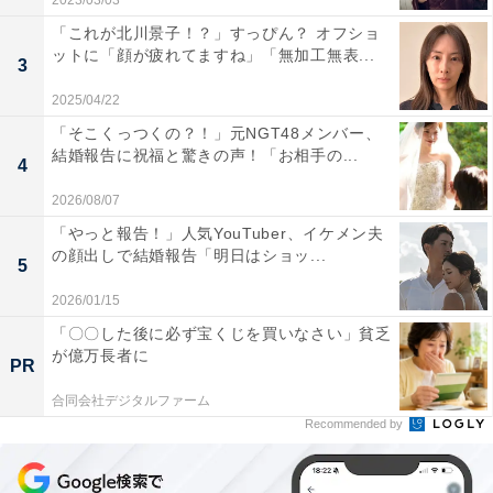
2023/03/03
「これが北川景子！？」すっぴん？ オフショ
ットに「顔が疲れてますね」「無加工無表...
3
2025/04/22
「そこくっつくの？！」元NGT48メンバー、
結婚報告に祝福と驚きの声！「お相手の...
4
2026/08/07
「やっと報告！」人気YouTuber、イケメン夫
の顔出しで結婚報告「明日はショッ...
5
2026/01/15
「〇〇した後に必ず宝くじを買いなさい」貧乏
が億万長者に
PR
合同会社デジタルファーム
Recommended by