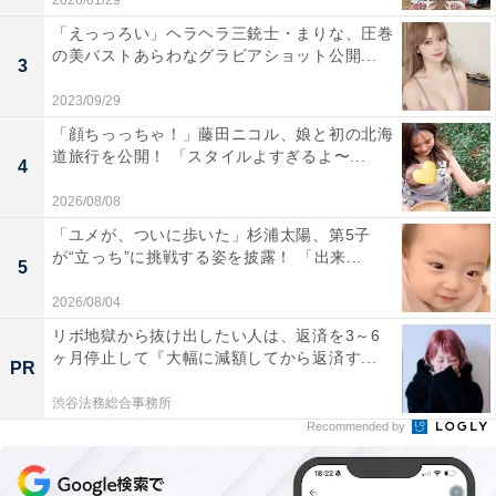
2026/01/29
「えっっろい」ヘラヘラ三銃士・まりな、圧巻
の美バストあらわなグラビアショット公開...
3
2023/09/29
「顔ちっっちゃ！」藤田ニコル、娘と初の北海
道旅行を公開！ 「スタイルよすぎるよ〜...
4
2026/08/08
「ユメが、ついに歩いた」杉浦太陽、第5子
が“立っち”に挑戦する姿を披露！ 「出来...
5
2026/08/04
リボ地獄から抜け出したい人は、返済を3～6
ヶ月停止して『大幅に減額してから返済す...
PR
渋谷法務総合事務所
Recommended by