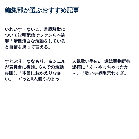
編集部が選ぶおすすめ記事
いれいす・ないこ、暴露騒動に
ついて説明配信でファンらへ謝
罪「清廉潔白な活動をしている
と自信を持って言える」
すとぷり、ななもり。＆ジェル
人気歌い手luz、違法薬物所持
が表舞台に復帰。6人での活動
逮捕に「あ～やっちゃったか
再開に「本当におかえりなさ
～」「歌い手界隈荒れすぎ」
い」「ずっと6人揃うのまって
たよ！」