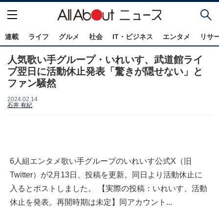
連載
ライフ
グルメ
社会
IT・ビジネス
エンタメ
リサ
人気歌い手グループ・いれいす、武道館ライ
ブ翌日に活動休止発表「驚きが隠せない」と
ファン騒然
2024.02.14
石井 有紀
6人組エンタメ歌い手グループのいれいす公式X（旧
Twitter）が2月13日、投稿を更新。同日より活動休止に
入るとポストしました。 【実際の投稿：いれいす、活動
休止を発表。再開時期は未定】同アカウント...