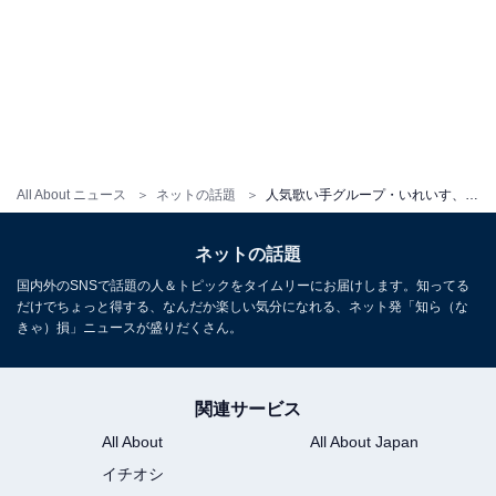
All About ニュース
ネットの話題
人気歌い手グループ・いれいす、武道館ライブ翌日に活動休止発表「驚きが隠せない」とファン騒然
ネットの話題
国内外のSNSで話題の人＆トピックをタイムリーにお届けします。知ってる
だけでちょっと得する、なんだか楽しい気分になれる、ネット発「知ら（な
きゃ）損」ニュースが盛りだくさん。
関連サービス
All About
All About Japan
イチオシ