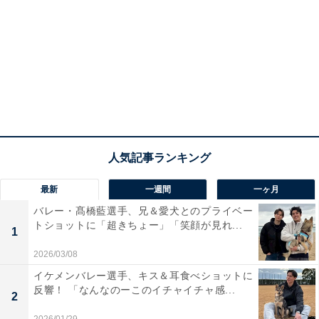
最新
一週間
一ヶ月
バレー・髙橋藍選手、兄＆愛犬とのプライベー
トショットに「超きちょー」「笑顔が見れ...
1
2026/03/08
イケメンバレー選手、キス＆耳食べショットに
反響！ 「なんなのーこのイチャイチャ感...
2