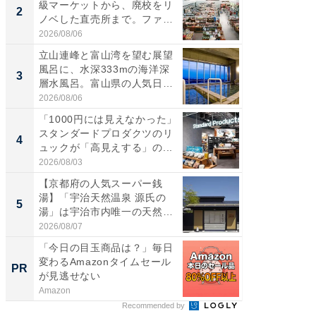
級マーケットから、廃校をリ
の直営
2
2
ノベした直売所まで。ファ
ダ大判焼
ー...
伊...
2026/08/06
2026/08/0
立山連峰と富山湾を望む展望
【千葉県
風呂に、水深333mの海洋深
級マー
3
3
層水風呂。富山県の人気日
ノベし
帰...
ー...
2026/08/06
2026/08/0
「1000円には見えなかった」
立山連
スタンダードプロダクツのリ
風呂に、
4
4
ュックが「高見えする」の...
層水風
帰...
2026/08/03
2026/08/0
【京都府の人気スーパー銭
「これ
湯】「宇治天然温泉 源氏の
ダイソ
5
5
湯」は宇治市内唯一の天然温
リーバ
泉と...
わ...
2026/08/07
2026/08/0
「今日の目玉商品は？」毎日
競馬予
変わるAmazonタイムセール
します
PR
PR
が見逃せない
Amazon
他力本願
Recommended by