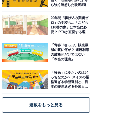
描く『映画ちいかわ』か
ら強く連想した映画8選
20年間「駆け込み実績ゼ
ロ」の学校も…「こども
110番の家」は本当に必
要？ PTAが直面する理想
と現実
「青春18きっぷ」販売激
減の裏に何が？ 連続利用
の厳格化だけではない
「本当の理由」
「移民」に冷たいのはど
っちなのか？ スイスの厳
格過ぎる学歴選別と、日
本の曖昧過ぎる外国人政
策
連載をもっと見る