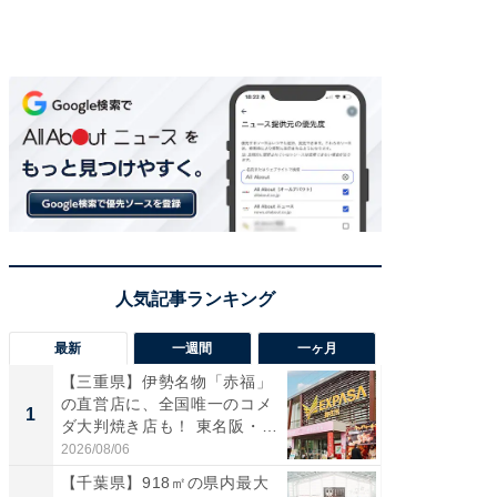
最新
一週間
一ヶ月
【三重県】伊勢名物「赤福」
【兵庫
の直営店に、全国唯一のコメ
ーメン
1
1
ダ大判焼き店も！ 東名阪・
再現した
伊...
道...
2026/08/06
2026/08/0
【千葉県】918㎡の県内最大
【三重