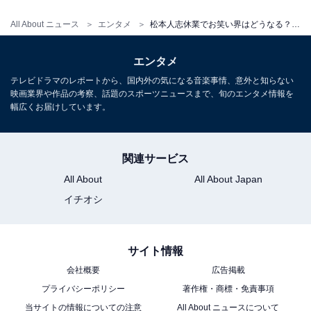
pic.twitter.com/i5xGZDh2T4
All About ニュース
エンタメ
松本人志休業でお笑い界はどうなる？ 後任や今後の動きを元テレビ局スタッフが徹底予想！
— だれかtoなかい (@darekato_nakai)
January 31, 2024
エンタメ
テレビドラマのレポートから、国内外の気になる音楽事情、意外と知らない
映画業界や作品の考察、話題のスポーツニュースまで、旬のエンタメ情報を
これまでのテレビ業界で言えば、出演タレントに穴があ
幅広くお届けしています。
いた場合は、所属する事務所が同等のネームバリューを
持つタレントを補填（ほてん）するのが通例でした。吉
本興業には人気芸人が豊富なので、松本さんの代わりを
関連サービス
務める人材は多いはず。なのに、二宮さんやバカリズム
All About
All About Japan
さんが松本さんの代わりに出演するのは少し違和感も。
イチオシ
今回の「代役」は、松本さんが抜けた穴を吉本芸人で埋
めるのではなく、新しい形で番組作りをしようとテレビ
サイト情報
業界がシフトチェンジしている様子がうかがえます。松
会社概要
広告掲載
本さんが休業するのは事実として受け止め、テレビ局ス
プライバシーポリシー
著作権・商標・免責事項
当サイトの情報についての注意
All About ニュースについて
タッフが新しいものを作ろうと奮闘しているのだと筆者