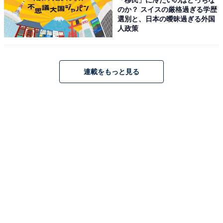
いやあらへんで！』をはじめ、まだ代役は流動的です
のか？ スイスの厳格過ぎる学歴
が、『まつもtoなかい』と『IPPONグランプリ』に関し
選別と、日本の曖昧過ぎる外国
人政策
ては、吉本興業所属ではない芸人やタレントが、代わり
に出演したことは注目すべきポイントです。
連載をもっと見る
2月4日（日）よる9時からは…
#だれかtoなかい
新装
開店‼️
#中居正広
と新たにタッグを組むのは___
#二宮和也
✨
相性ぴったり
夢のMC初タッグをご覧ください?
俳優
#ムロツヨシ
と
芸人
#サンドウィッチマン
の
好感度バツグンマッチング?