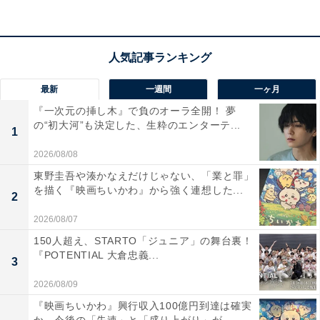
＼約９カ月ぶりの開催／
?第２９回大会の放送決定‼️?
そして今回は…チェアマン代理に
最多優勝&前回優勝者の
#バカリズム
が就任❗️
最新
一週間
一ヶ月
『一次元の挿し木』で負のオーラ全開！ 夢
誰がチャンピオンの座を勝ち取るのか…
の“初大河”も決定した、生粋のエンターテ...
1
2026/08/08
出場者の詳細は後日発表予定❕
東野圭吾や湊かなえだけじゃない、「業と罪」
続報に乞うご期待…??
pic.twitter.com/4CfDxgwXR4
を描く『映画ちいかわ』から強く連想した...
2
— 【公式】『IPPONグランプリ』 (@IPPONGP)
2026/08/07
January 22, 2024
150人超え、STARTO「ジュニア」の舞台裏！
『POTENTIAL 大倉忠義...
3
『人志松本の酒のツマミになる話』に関しては、タイト
2026/08/09
ルを2月9日の放送から『酒のツマミになる話』に変更。
『映画ちいかわ』興行収入100億円到達は確実
当面は、松本さんの席に出演していた千鳥・大悟さんが