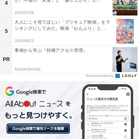
か。今後の「失速」と「盛り上がり」が...
4
座り、番組を進行することになりました。
2026/07/28
大人にこそ見てほしい「プリキュア映画」をラ
ンキングにしてみた。映画『わんぷり』と...
5
『酒のツマミになる話』?
2024/09/12
事例から学ぶ『特権アクセス管理』
M-1王者
#令和ロマン
が初登場?
PR
声優
#浪川大輔
が今まで付けられた
変な肩書きを語る?
#千鳥
#大悟
#ノブ
#浪川大輔
#陣
KeeperSecurity
Recommended by
#THERAMPAGE
#井上咲楽
#髙比良くるま
#松井ケムリ
#酒のツマミになる話
動画は2月9日(金)21:58まで公開
https://t.co/YOfJvfNMxT
pic.twitter.com/vnIzdROM7S
— 【フジテレビ公式】酒のツマミになる話
(@cxSAKEnoTSUMAMI)
February 7, 2024