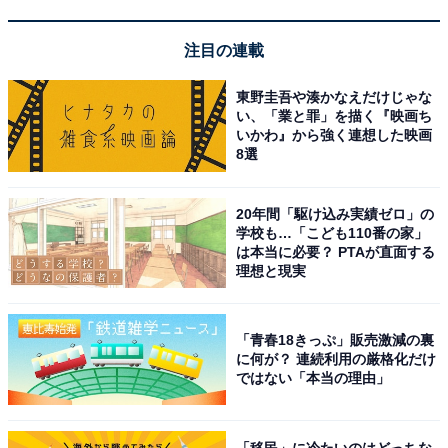
注目の連載
東野圭吾や湊かなえだけじゃな
い、「業と罪」を描く『映画ち
いかわ』から強く連想した映画
8選
20年間「駆け込み実績ゼロ」の
学校も…「こども110番の家」
は本当に必要？ PTAが直面する
理想と現実
「青春18きっぷ」販売激減の裏
に何が？ 連続利用の厳格化だけ
代役は吉本芸人だけではない！
ではない「本当の理由」
『水曜日のダウンタウン』や『ダウンタウンのガキの使
「移民」に冷たいのはどっちな