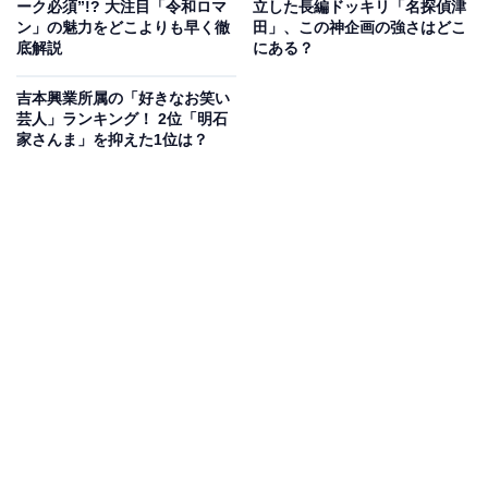
ーク必須”!? 大注目「令和ロマ
立した長編ドッキリ「名探偵津
ン」の魅力をどこよりも早く徹
田」、この神企画の強さはどこ
にフジテレビ系）などの特別番組や、『M-1グランプ
底解説
にある？
リ』『キングオブコント』の審査員まで含めれば、今後
もかなりの影響が出ることになります。
吉本興業所属の「好きなお笑い
芸人」ランキング！ 2位「明石
家さんま」を抑えた1位は？
すでに、『まつもtoなかい』は、二宮和也さんを司会に
迎え『だれかtoなかい』としてリニューアル。また、レ
ギュラー放送ではないものの、松本さんがチェアマンを
務めていた『IPPONグランプリ』は、2月3日に最新回が
放送されバカリズムさんがチェアマン代理を務めまし
た。
2月3日(土)よる９時〜
土曜プレミアム「IPPONグランプリ」