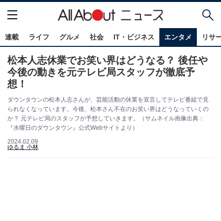
連載
ライフ
グルメ
社会
IT・ビジネス
エンタメ
リサ
松本人志休業でお笑い界はどうなる？ 後任や
今後の動きを元テレビ局スタッフが徹底予
想！
ダウンタウンの松本人志さんが、芸能活動の休業を宣言してテレビ番組で見
られなくなっています。今後、松本さん不在のお笑い界はどうなっていくの
か？ 元テレビ局のスタッフが予想していきます。（サムネイル画像出典：
『水曜日のダウンタウン』公式Webサイトより）
2024.02.09
ゆるま 小林