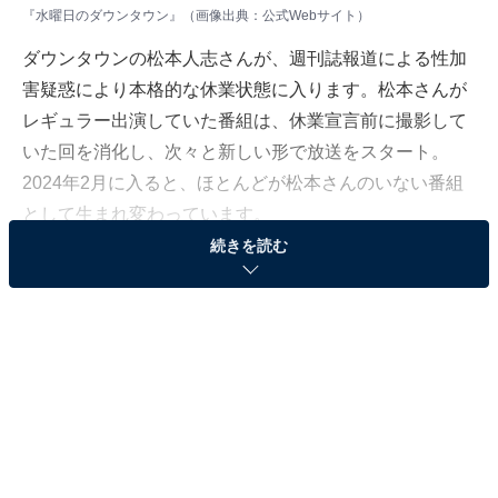
『水曜日のダウンタウン』（画像出典：
公式Webサイト
）
ダウンタウンの松本人志さんが、週刊誌報道による性加
害疑惑により本格的な休業状態に入ります。松本さんが
レギュラー出演していた番組は、休業宣言前に撮影して
いた回を消化し、次々と新しい形で放送をスタート。
2024年2月に入ると、ほとんどが松本さんのいない番組
として生まれ変わっています。
続きを読む
現代のお笑いを作り出したと言っても過言ではない松本
さんが、ついにテレビから消えた……。そんな未来を、
多くのファンだけでなく、テレビ業界に勤めるスタッフ
たちも思い描いていなかったことでしょう。各マスコミ
では、松本さんの後任を探す動きがありますが、確実に
テレビを中心とするお笑い界は大きな変革期に向かって
います。