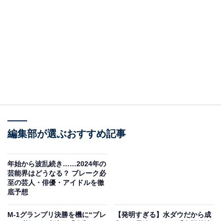
そんな中で、2024年にはお笑い界でどんな動きがあるの
か、元テレビ局スタッフの筆者が予想していきたいと思
います。
急ぎの対応を求められる松本人志レギュラー番組
の数々
さまざまな番組に出演していた松本さんは、レギュラー
だけでも『人志松本の酒のツマミになる話』『まつもto
編集部が選ぶおすすめ記事
なかい』（共にフジテレビ系）、『クレイジージャーニ
ー』『水曜日のダウンタウン』（共にTBS系）、『ダウ
年始から波乱続き……2024年の
ンタウンのガキの使いやあらへんで！』『ダウンタウン
芸能界はどうなる？ ブレーク必
DX』（共に日本テレビ系）、『探偵！ナイトスクープ』
至の芸人・俳優・アイドルを徹
底予想
（朝日放送テレビ）を担当。
M-1グランプリ決勝を機に“ブレ
【発明すぎる】水ダウだから成
『IPPONグランプリ』『人志松本のすべらない話』（共