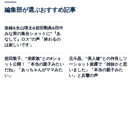
編集部が選ぶおすすめ記事
奈緒&永山瑛太&岩田剛典&田中
みな実の集合ショットに“『あ
なして』ロス”の声「終わるの
は寂しいです」
前田敦子、“弟家族”との4ショ
北斗晶、“美人嫁”との仲良しツ
ット公開！ 「本当の親子みたい
ーショット披露で「姉妹かと思
だね」「あっちゃんがママみた
いました」「本当の親子みた
い」
い」と反響の声