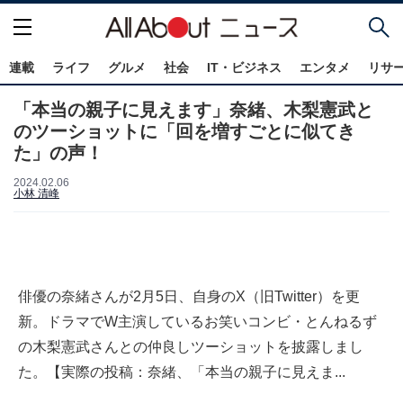
連載
ライフ
グルメ
社会
IT・ビジネス
エンタメ
リサ
「本当の親子に見えます」奈緒、木梨憲武と
のツーショットに「回を増すごとに似てき
た」の声！
2024.02.06
小林 清峰
俳優の奈緒さんが2月5日、自身のX（旧Twitter）を更
新。ドラマでW主演しているお笑いコンビ・とんねるず
の木梨憲武さんとの仲良しツーショットを披露しまし
た。【実際の投稿：奈緒、「本当の親子に見えま...