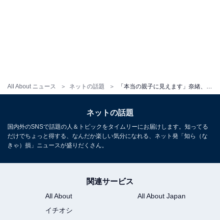
All About ニュース
ネットの話題
「本当の親子に見えます」奈緒、木梨憲武とのツーショットに「回を増すごとに似てきた」の声！
ネットの話題
国内外のSNSで話題の人＆トピックをタイムリーにお届けします。知ってる
だけでちょっと得する、なんだか楽しい気分になれる、ネット発「知ら（な
きゃ）損」ニュースが盛りだくさん。
関連サービス
All About
All About Japan
イチオシ