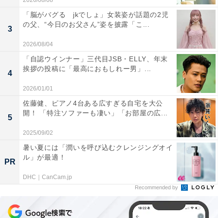
2026/08/08
「脳がバグる jkでしょ」女装姿が話題の2児
の父、“今日のお父さん”姿を披露「こ...
3
2026/08/04
「自認ウインナー」三代目JSB・ELLY、年末
挨拶の投稿に「最高におもしれー男」...
4
2026/01/01
佐藤健、ピアノ4台ある広すぎる自宅を大公
開！ 「特注ソファーも凄い」「お部屋の広...
5
2025/09/02
暑い夏には「潤いを呼び込むクレンジングオイ
ル」が最適！
PR
DHC｜CanCam.jp
Recommended by