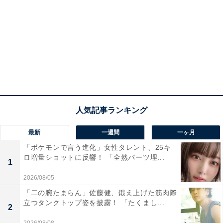
最新
一週間
一ヶ月
「ポケモンで言う進化」女性タレント、25キ
ロ増量ショットに反響！ 「全然パーツ埋...
1
2026/08/05
「二の腕たまらん」佐藤健、鍛え上げた筋肉際
立つタンクトップ姿を披露！ 「たくまし...
2