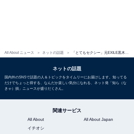
All About ニュース
ネットの話題
「とてもセクシー」元EXILE黒木啓司、妻・宮崎麗果の大胆な入浴中バックショット公開！ 「美しい」
ネットの話題
国内外のSNSで話題の人＆トピックをタイムリーにお届けします。知ってる
だけでちょっと得する、なんだか楽しい気分になれる、ネット発「知ら（な
きゃ）損」ニュースが盛りだくさん。
関連サービス
All About
All About Japan
イチオシ