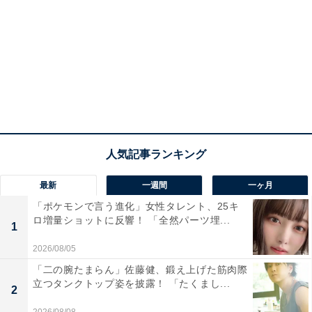
最新
一週間
一ヶ月
「ポケモンで言う進化」女性タレント、25キ
ロ増量ショットに反響！ 「全然パーツ埋...
1
2026/08/05
「二の腕たまらん」佐藤健、鍛え上げた筋肉際
立つタンクトップ姿を披露！ 「たくまし...
2