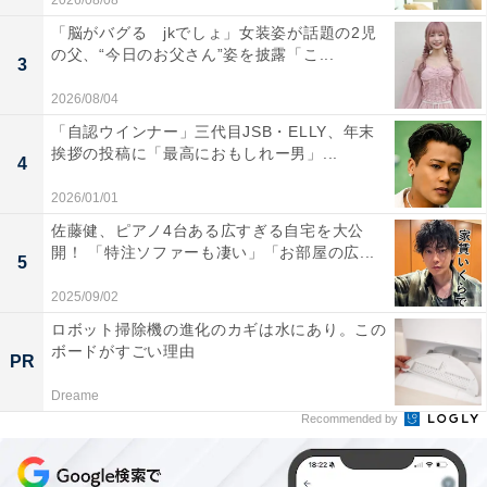
2026/08/08
「脳がバグる jkでしょ」女装姿が話題の2児
の父、“今日のお父さん”姿を披露「こ...
3
2026/08/04
「自認ウインナー」三代目JSB・ELLY、年末
挨拶の投稿に「最高におもしれー男」...
4
2026/01/01
佐藤健、ピアノ4台ある広すぎる自宅を大公
開！ 「特注ソファーも凄い」「お部屋の広...
5
2025/09/02
ロボット掃除機の進化のカギは水にあり。この
ボードがすごい理由
PR
Dreame
Recommended by