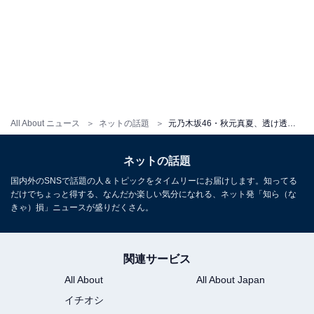
All About ニュース
ネットの話題
元乃木坂46・秋元真夏、透け透け衣装から太ももが丸見え！ カレンダーオフショットを公開
ネットの話題
国内外のSNSで話題の人＆トピックをタイムリーにお届けします。知ってる
だけでちょっと得する、なんだか楽しい気分になれる、ネット発「知ら（な
きゃ）損」ニュースが盛りだくさん。
関連サービス
All About
All About Japan
イチオシ