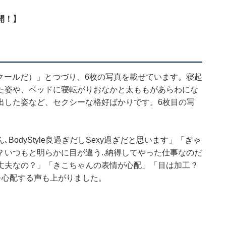
開！】
（親切なのはクールだ）」とつづり、6枚の写真を載せています。寝起
た姿や、ベッドに寝転がりおなかと太ももがあらわにな
出した姿など、セクシーな格好ばかりです。6枚目の写
odyStyle良過ぎだしSexy過ぎだと思います」「ぎゃ
いつもと明らかに目が違う..納得してやった仕事なのだ
丈夫なの？」「きこちゃんの表情が心配」「目は加工？
を心配する声も上がりました。