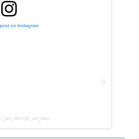
 post on Instagram
y i_am_kiko (@i_am_kiko)