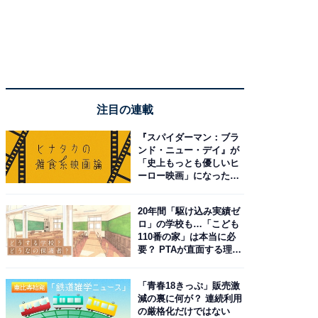
注目の連載
『スパイダーマン：ブラ
ンド・ニュー・デイ』が
「史上もっとも優しいヒ
ーロー映画」になった理
由。予習したい作品は？
20年間「駆け込み実績ゼ
ロ」の学校も…「こども
110番の家」は本当に必
要？ PTAが直面する理想
と現実
「青春18きっぷ」販売激
減の裏に何が？ 連続利用
の厳格化だけではない