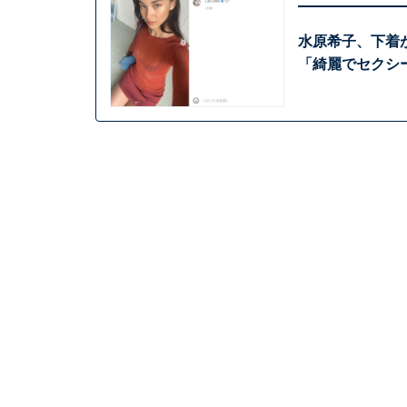
水原希子、下着
「綺麗でセクシ