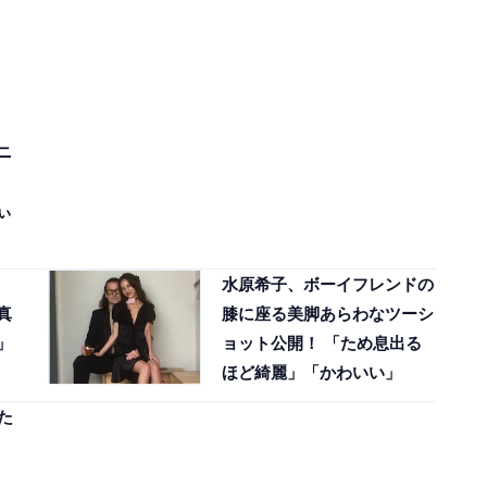
ニ
ぃ
水原希子、ボーイフレンドの
真
膝に座る美脚あらわなツーシ
」
ョット公開！ 「ため息出る
ほど綺麗」「かわいい」
た