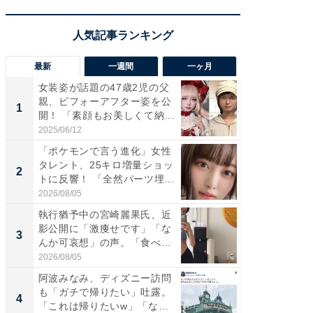
最新
一週間
一ヶ月
女装姿が話題の47歳2児の父
「さす
親、ビフォーアフター姿を公
は」高
1
1
開！ 「素顔もお美しくて納...
災地を
「カ...
2025/06/12
2026/08/0
「ポケモンで言う進化」女性
「女の
タレント、25キロ増量ショッ
介、バ
2
2
トに反響！ 「全然パーツ埋...
らのプレ
愛...
2026/08/05
2026/08/0
執行猶予中の宮崎麗果氏、近
「好感
影公開に「激痩せです」「な
や、“マ
3
3
んか可哀想」の声。「食べら
画変更
れ...
財...
2026/08/05
2026/07/3
阿波みなみ、ディズニー訪問
「脚が
も「ガチで帰りたい」吐露。
横川尚
4
4
「これは帰りたいw」「なん
ムキな姿