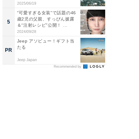
ち...
刃...
2025/06/19
2026/08/0
“可愛すぎる女装”で話題の46
「2人と
歳2児の父親、すっぴん披露
團十郎
5
5
＆“注射レシピ”公開！ ...
「後ろ
「...
2024/09/28
2026/08/0
Jeep アソビュー！ギフト当
堅牢さ
たる
最新「ar
PR
PR
Jeep Japan
arrows
Recommended by