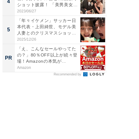
4
4
ショット披露！ 「美男美女」
エットに
「...
2023/06/27
2026/08/0
「年々イケメン」サッカー日
「脳がバ
本代表・上田綺世、モデル美
装姿が話
5
5
人妻とのクリスマスショット
のお父さ
に...
2025/12/26
2026/08/0
「え、こんなセールやってた
「え、
の？」80％OFF以上が続々登
の？」8
PR
PR
場！Amazonの本気が...
場！Ama
Amazon
Amazon
Recommended by