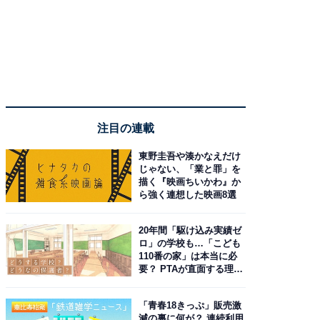
注目の連載
東野圭吾や湊かなえだけ
じゃない、「業と罪」を
描く『映画ちいかわ』か
ら強く連想した映画8選
20年間「駆け込み実績ゼ
ロ」の学校も…「こども
110番の家」は本当に必
要？ PTAが直面する理想
と現実
「青春18きっぷ」販売激
減の裏に何が？ 連続利用