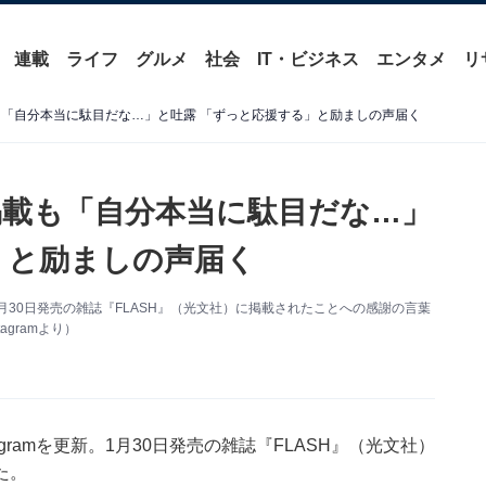
連載
ライフ
グルメ
社会
IT・ビジネス
エンタメ
リ
載も「自分本当に駄目だな…」と吐露 「ずっと応援する」と励ましの声届く
初掲載も「自分本当に駄目だな…」
」と励ましの声届く
。1月30日発売の雑誌『FLASH』（光文社）に掲載されたことへの感謝の言葉
gramより）
gramを更新。1月30日発売の雑誌『FLASH』（光文社）
た。