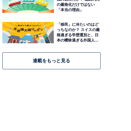
の厳格化だけではない
「本当の理由」
「移民」に冷たいのはど
っちなのか？ スイスの厳
格過ぎる学歴選別と、日
本の曖昧過ぎる外国人政
策
連載をもっと見る