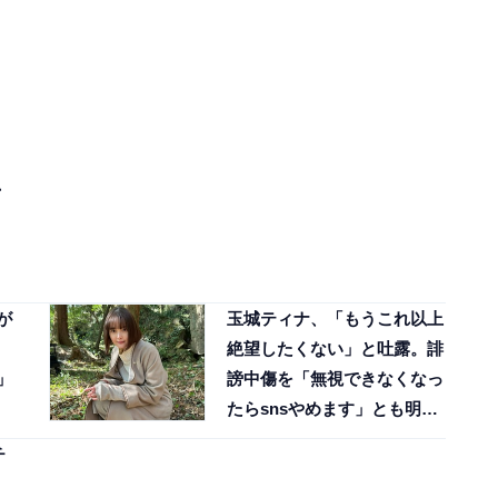
、
が
玉城ティナ、「もうこれ以上
絶望したくない」と吐露。誹
」
謗中傷を「無視できなくなっ
たらsnsやめます」とも明か
す
チ