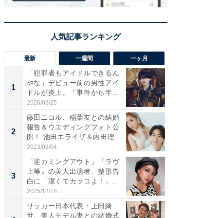
最新
一週間
一ヶ月
「犯罪者もアイドルできるん
「さす
やな」デビュー前の男性アイ
は」高
1
1
ドルが炎上。「事件から半年
災地を
も...
「カ...
2026/03/25
2026/08/0
藤田ニコル、稲葉友との結婚
「女の
報告＆ウエディングフォト公
介、バ
2
2
開！ 池田エライザ＆内田理
らのプレ
央...
愛...
2023/08/04
2026/08/0
「逆カミングアウト」『ラヴ
「脚が
上等』の美人出演者、整形告
横川尚
3
3
白に「潔くてカッコよ！」
ムキな姿
「好...
刃...
2025/12/18
2026/08/0
サッカー日本代表・上田綺
「え、
世、美人モデル妻との結婚式
芸人、2