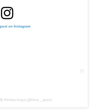
 post on Instagram
加 Himeka Araya (@hime._.gram)