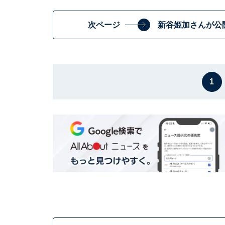
次ページ
新谷姫加さんが公
1