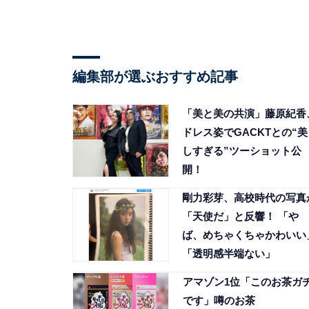
編集部が選ぶおすすめ記事
「美と美の共演」藤原紀香
ドレス姿でGACKTとの“美
しすぎる”ツーショット公
開！
剛力彩芽、高校時代の写真
「天使だ」と反響！ 「や
ば、めちゃくちゃかわいい
「透明感半端ない」
アマゾン1位「このお茶ガ
です」噂のお茶