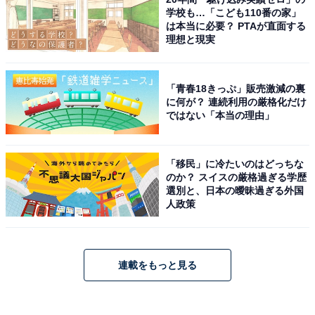
学校も…「こども110番の家」
は本当に必要？ PTAが直面する
理想と現実
「青春18きっぷ」販売激減の裏
に何が？ 連続利用の厳格化だけ
ではない「本当の理由」
「移民」に冷たいのはどっちな
のか？ スイスの厳格過ぎる学歴
選別と、日本の曖昧過ぎる外国
人政策
連載をもっと見る