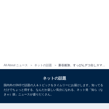
All About ニュース
ネットの話題
新谷姫加、すっぴんデコ出しスマイルにファンもん絶！ 「可愛すぎてアセアセ」「ありがたきしあわせですぅッ！」
ネットの話題
国内外のSNSで話題の人＆トピックをタイムリーにお届けします。知ってる
だけでちょっと得する、なんだか楽しい気分になれる、ネット発「知ら（な
きゃ）損」ニュースが盛りだくさん。