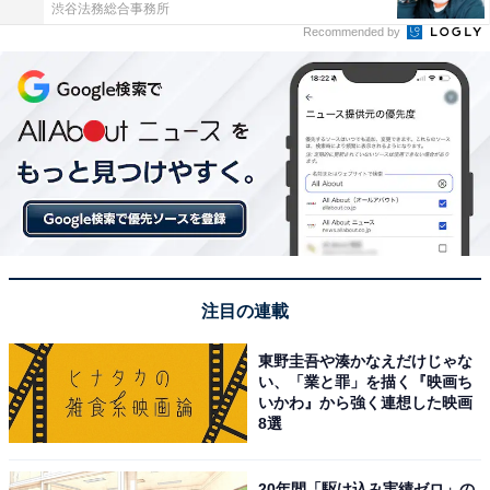
渋谷法務総合事務所
Recommended by
注目の連載
東野圭吾や湊かなえだけじゃな
い、「業と罪」を描く『映画ち
いかわ』から強く連想した映画
8選
20年間「駆け込み実績ゼロ」の