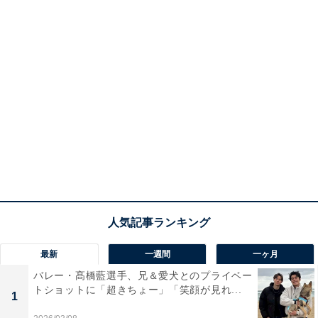
最新
一週間
一ヶ月
バレー・髙橋藍選手、兄＆愛犬とのプライベー
トショットに「超きちょー」「笑顔が見れ...
1