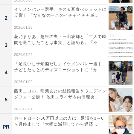
2026/03/08
イケメンバレー選手、キス＆耳食べショットに
反響！ 「なんなのーこのイチャイチャ感...
2
2026/01/29
花乃まりあ、趣里の夫・三山凌輝と「二人で時
間を過ごしたことは事実」と認める。「不...
3
2026/07/22
「足長いし子煩悩だし」イケメンバレー選手、
子どもたちとのディズニーショットに「か...
4
2026/01/03
藤田ニコル、稲葉友との結婚報告＆ウエディン
グフォト公開！ 池田エライザ＆内田理央...
5
2023/08/04
カードローン50万円以上の人は、返済を3～6
ヶ月停止して『大幅に減額してから返済...
PR