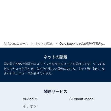
All About ニュース
ネットの話題
Gero＆めいちゃんが能登半島地震に2000万円の義援金寄付。「お金あっても簡単に出来ることじゃない」と反響
ネットの話題
国内外のSNSで話題の人＆トピックをタイムリーにお届けします。知ってる
だけでちょっと得する、なんだか楽しい気分になれる、ネット発「知ら（な
きゃ）損」ニュースが盛りだくさん。
関連サービス
All About
All About Japan
イチオシ