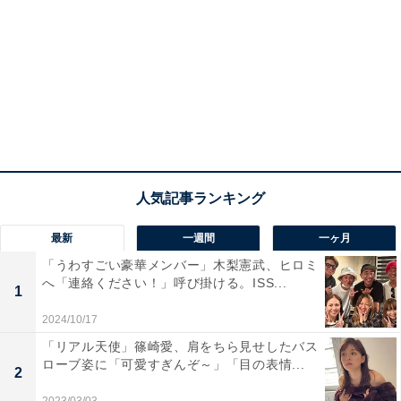
最新
一週間
一ヶ月
「うわすごい豪華メンバー」木梨憲武、ヒロミ
へ「連絡ください！」呼び掛ける。ISS...
1
2024/10/17
「リアル天使」篠崎愛、肩をちら見せしたバス
ローブ姿に「可愛すぎんぞ～」「目の表情...
2