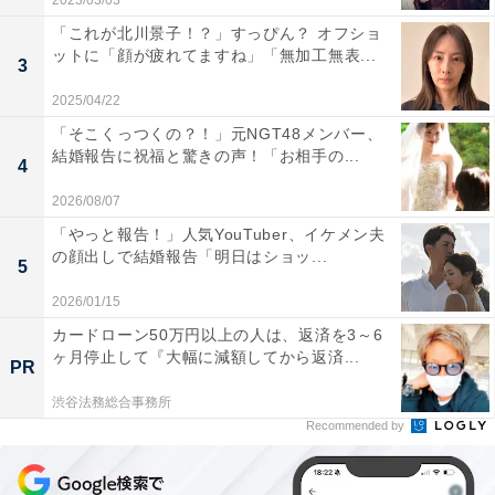
2023/03/03
「これが北川景子！？」すっぴん？ オフショ
ットに「顔が疲れてますね」「無加工無表...
3
2025/04/22
「そこくっつくの？！」元NGT48メンバー、
結婚報告に祝福と驚きの声！「お相手の...
4
2026/08/07
「やっと報告！」人気YouTuber、イケメン夫
の顔出しで結婚報告「明日はショッ...
5
2026/01/15
カードローン50万円以上の人は、返済を3～6
ヶ月停止して『大幅に減額してから返済...
PR
渋谷法務総合事務所
Recommended by