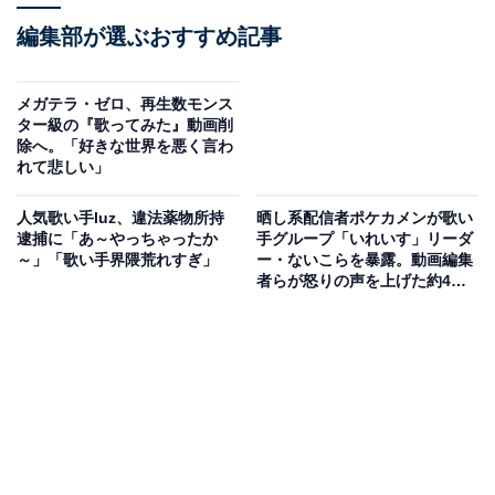
編集部が選ぶおすすめ記事
メガテラ・ゼロ、再生数モンス
ター級の『歌ってみた』動画削
除へ。「好きな世界を悪く言わ
れて悲しい」
人気歌い手luz、違法薬物所持
晒し系配信者ポケカメンが歌い
逮捕に「あ～やっちゃったか
手グループ「いれいす」リーダ
～」「歌い手界隈荒れすぎ」
ー・ないこらを暴露。動画編集
者らが怒りの声を上げた約4時
間半の長尺配信