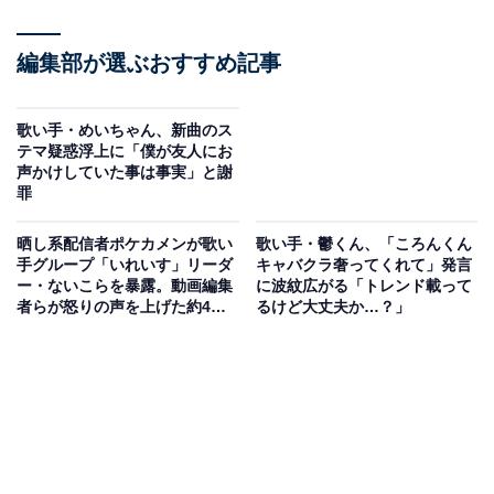
編集部が選ぶおすすめ記事
歌い手・めいちゃん、新曲のス
テマ疑惑浮上に「僕が友人にお
声かけしていた事は事実」と謝
罪
晒し系配信者ポケカメンが歌い
歌い手・鬱くん、「ころんくん
手グループ「いれいす」リーダ
キャバクラ奢ってくれて」発言
ー・ないこらを暴露。動画編集
に波紋広がる「トレンド載って
者らが怒りの声を上げた約4時
るけど大丈夫か…？」
間半の長尺配信