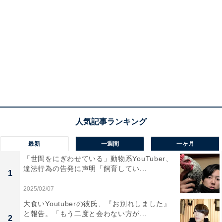
最新
一週間
一ヶ月
「世間をにぎわせている」動物系YouTuber、
違法行為の告発に声明「飼育してい...
1
2025/02/07
大食いYoutuberの彼氏、『お別れしました』
と報告。「もう二度と会わない方が...
2