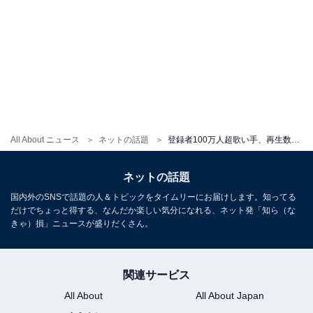
All About ニュース
ネットの話題
登録者100万人超歌い手、再生数モンスター級の『歌ってみた』動画削除へ。「好きな世界を悪く言われて悲しい」「聞いてくれてた皆様ありがとう！」
ネットの話題
国内外のSNSで話題の人＆トピックをタイムリーにお届けします。知ってる
だけでちょっと得する、なんだか楽しい気分になれる、ネット発「知ら（な
きゃ）損」ニュースが盛りだくさん。
関連サービス
All About
All About Japan