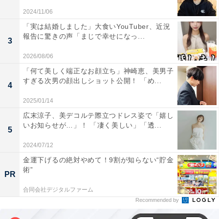
2024/11/06
「実は結婚しました」大食いYouTuber、近況
報告に驚きの声「まじで幸せになっ...
3
2026/08/06
「何て美しく端正なお顔立ち」神崎恵、美男子
すぎる次男の顔出しショット公開！ 「め...
4
2025/01/14
広末涼子、美デコルテ際立つドレス姿で「嬉し
いお知らせが…」！ 「凄く美しい」「透...
5
2024/07/12
金運下げるの絶対やめて！9割が知らない“貯金
術”
PR
合同会社デジタルファーム
Recommended by