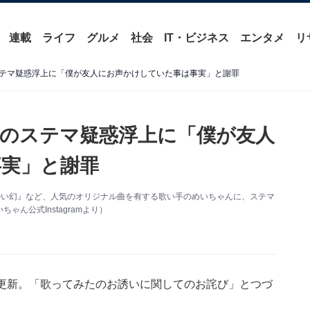
連載
ライフ
グルメ
社会
IT・ビジネス
エンタメ
リ
テマ疑惑浮上に「僕が友人にお声かけしていた事は事実」と謝罪
のステマ疑惑浮上に「僕が友人
実」と謝罪
ルい幻』など、人気のオリジナル曲を有する歌い手のめいちゃんに、ステマ
ん公式Instagramより）
erを更新。「歌ってみたのお誘いに関してのお詫び」とつづ