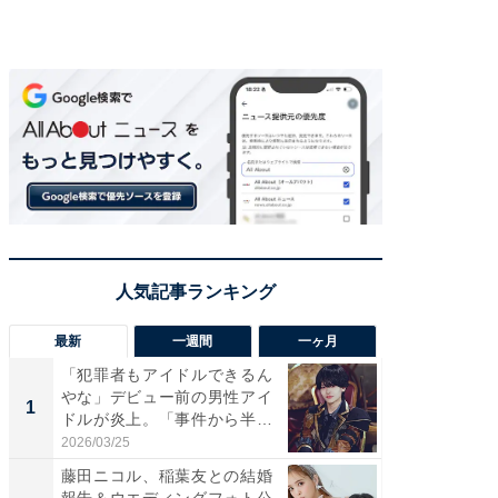
最新
一週間
一ヶ月
「犯罪者もアイドルできるん
「さす
やな」デビュー前の男性アイ
は」高
1
1
ドルが炎上。「事件から半年
災地を
も...
「カ...
2026/03/25
2026/08/0
藤田ニコル、稲葉友との結婚
「女の