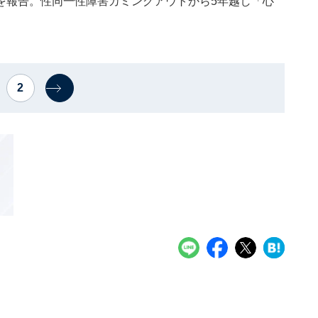
を報告。性同一性障害カミングアウトから5年越し「心
」
2