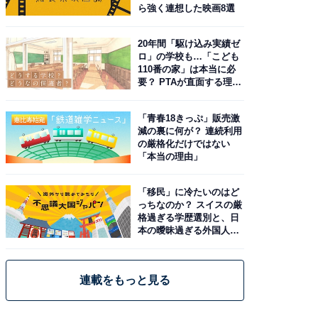
ら強く連想した映画8選
20年間「駆け込み実績ゼ
ロ」の学校も…「こども
110番の家」は本当に必
要？ PTAが直面する理想
と現実
「青春18きっぷ」販売激
減の裏に何が？ 連続利用
の厳格化だけではない
「本当の理由」
「移民」に冷たいのはど
っちなのか？ スイスの厳
格過ぎる学歴選別と、日
本の曖昧過ぎる外国人政
策
連載をもっと見る