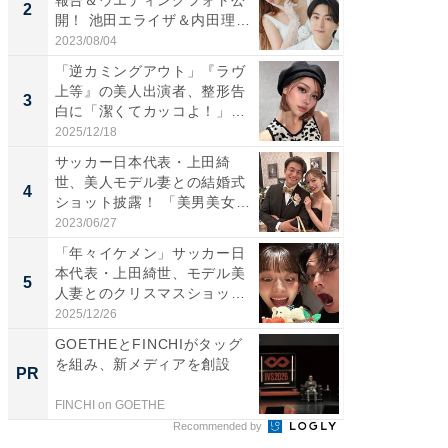
報告＆ウエディングフォト公
介、バ
2
2
開！ 池田エライザ＆内田理
らのプレ
央...
愛...
2023/08/04
2026/08/0
「逆カミングアウト」『ラヴ
「脚が
上等』の美人出演者、整形告
横川尚
3
3
白に「潔くてカッコよ！」
ムキな姿
「好...
刃...
2025/12/18
2026/08/0
サッカー日本代表・上田綺
「え、
世、美人モデル妻との結婚式
芸人、2
4
4
ショット披露！ 「美男美女」
エットに
「...
2023/06/27
2026/08/0
「年々イケメン」サッカー日
「脳がバ
本代表・上田綺世、モデル美
装姿が話
5
5
人妻とのクリスマスショット
のお父さ
に...
2025/12/26
2026/08/0
GOETHEとFINCHIがタッグ
FINCH
を組み、新メディアを創設
クセッ
PR
PR
FINCHI on GOETHE
FINCHI o
Recommended by