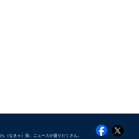
知ら（なきゃ）損」ニュースが盛りだくさん。