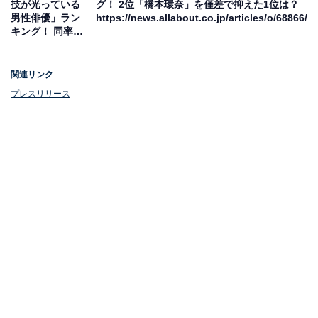
技が光っている
グ！ 2位「橋本環奈」を僅差で抑えた1位は？
ころです。
男性俳優」ラン
https://news.allabout.co.jp/articles/o/68866/
キング！ 同率2
位は「松岡昌
宏」「内野聖
陽」、1位は？
関連リンク
プレスリリース
1位：いちばんすきな花