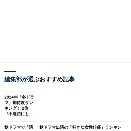
A post shared by フジ金9ドラマ『うちの弁護士は手がかかる』【公式】
2位にランクインしたのは、金9ドラマ『うちの弁護士は
手がかかる』（フジテレビ系）です。ムロツヨシさんが
編集部が選ぶおすすめ記事
主演を務め、芸能事務所の元敏腕マネージャー役を好演
しました。
2024年「冬ドラ
マ」期待度ラン
キング！ 2位
共演の平手友梨奈さん演じる、一見クールで無愛想なポ
『不適切にもほ
ンコツ新人弁護士との年の差バディが好評を博していま
どがある！』、
す。正反対の性格の2人のテンポの良いやりとりが見ど
1位は？
秋ドラマで「演
秋ドラマ出演の「好きな女性俳優」ランキン