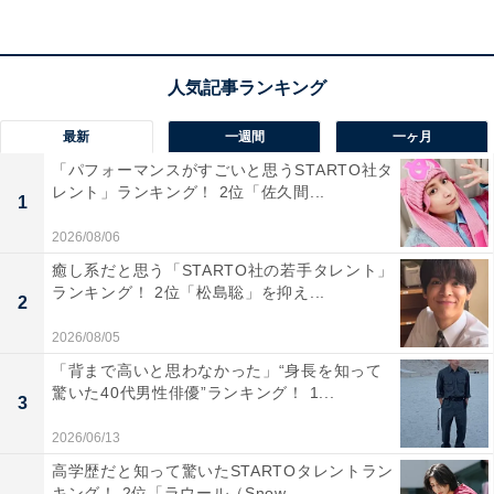
最新
一週間
一ヶ月
「パフォーマンスがすごいと思うSTARTO社タ
レント」ランキング！ 2位「佐久間...
1
2026/08/06
癒し系だと思う「STARTO社の若手タレント」
View this post on Instagram
ランキング！ 2位「松島聡」を抑え...
2
2026/08/05
「背まで高いと思わなかった」“身長を知って
驚いた40代男性俳優”ランキング！ 1...
3
2026/06/13
高学歴だと知って驚いたSTARTOタレントラン
キング！ 2位「ラウール（Snow...