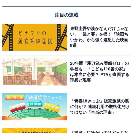
ンテンツ制作に携わっています。得意なジャンルはライ
フスタイル・金融・育児・エンタメ関連。
注目の連載
東野圭吾や湊かなえだけじゃな
20位までの全ランキング結果を見
い、「業と罪」を描く『映画ち
次ページ
いかわ』から強く連想した映画
る
8選
20年間「駆け込み実績ゼロ」の
学校も…「こども110番の家」
は本当に必要？ PTAが直面する
理想と現実
「青春18きっぷ」販売激減の裏
に何が？ 連続利用の厳格化だけ
ではない「本当の理由」
「移民」に冷たいのはどっちな