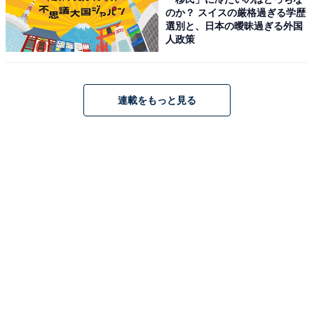
のか？ スイスの厳格過ぎる学歴
選別と、日本の曖昧過ぎる外国
人政策
こちらもおすすめ
【2024年冬ドラマ】初回満足度ランキング！ 2
位『不適切にもほどがある！』を抑えて1位に輝
連載をもっと見る
いたのは？
1
2
3
4
5