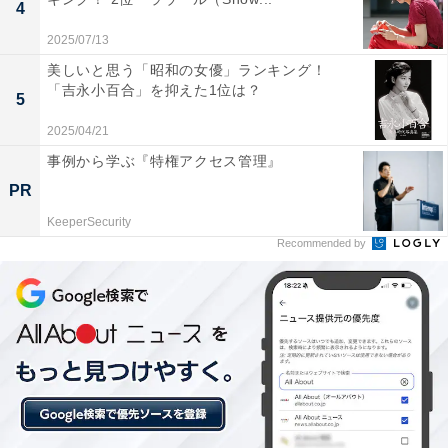
4
A post shared by 木10ドラマ「いちばんすきな花」公式?＜毎週木曜
2025/07/13
美しいと思う「昭和の女優」ランキング！
「吉永小百合」を抑えた1位は？
1位にランクインしたのは、木曜劇場『いちばんすきな
5
花』（フジテレビ系）です。多部未華子さん、松下洸平
2025/04/21
さん、今田美桜さん、神尾楓珠さんがクアトロ主演を務
事例から学ぶ『特権アクセス管理』
めたことでも話題を呼びました。
PR
KeeperSecurity
「男女の友情は成立するのか」という永遠のテーマを掘
Recommended by
り下げ、友情と恋愛の狭間で揺れ動くリアルな感情が丁
寧に描かれています。主にF1、F2層（20〜49歳女性）
を中心に人気を集めました。
この記事の筆者：くま なかこ プロフィール
編集プロダクション出身のフリーランスエディター。編
集・執筆・校閲・SNS運用担当として月間50本以上のコ