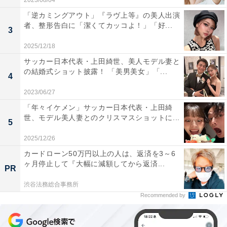
2023/08/04
「逆カミングアウト」『ラヴ上等』の美人出演
者、整形告白に「潔くてカッコよ！」「好...
3
2025/12/18
サッカー日本代表・上田綺世、美人モデル妻と
の結婚式ショット披露！ 「美男美女」「...
4
2023/06/27
「年々イケメン」サッカー日本代表・上田綺
世、モデル美人妻とのクリスマスショットに...
5
2025/12/26
カードローン50万円以上の人は、返済を3～6
ヶ月停止して『大幅に減額してから返済...
PR
渋谷法務総合事務所
Recommended by