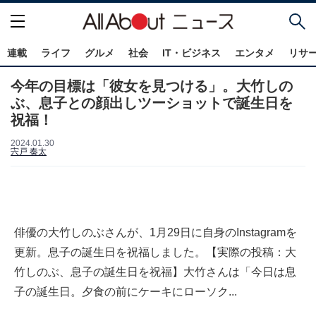
連載
ライフ
グルメ
社会
IT・ビジネス
エンタメ
リサ
今年の目標は「彼女を見つける」。大竹しの
ぶ、息子との顔出しツーショットで誕生日を
祝福！
2024.01.30
宍戸 奏太
俳優の大竹しのぶさんが、1月29日に自身のInstagramを
更新。息子の誕生日を祝福しました。【実際の投稿：大
竹しのぶ、息子の誕生日を祝福】大竹さんは「今日は息
子の誕生日。夕食の前にケーキにローソク...