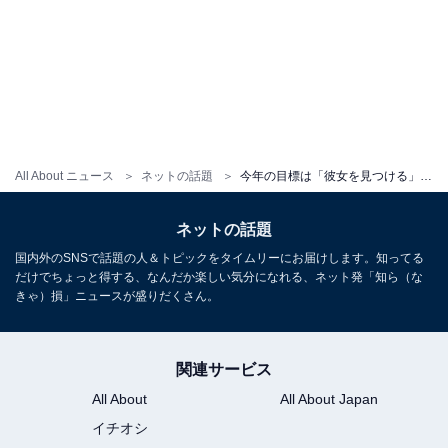
All About ニュース
ネットの話題
今年の目標は「彼女を見つける」。大竹しのぶ、息子との顔出しツーショットで誕生日を祝福！
ネットの話題
国内外のSNSで話題の人＆トピックをタイムリーにお届けします。知ってる
だけでちょっと得する、なんだか楽しい気分になれる、ネット発「知ら（な
きゃ）損」ニュースが盛りだくさん。
関連サービス
All About
All About Japan
イチオシ