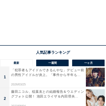
最新
一週間
一ヶ月
「犯罪者もアイドルできるんやな」デビュー前
の男性アイドルが炎上。「事件から半年も...
1
2026/03/25
藤田ニコル、稲葉友との結婚報告＆ウエディン
グフォト公開！ 池田エライザ＆内田理央...
2