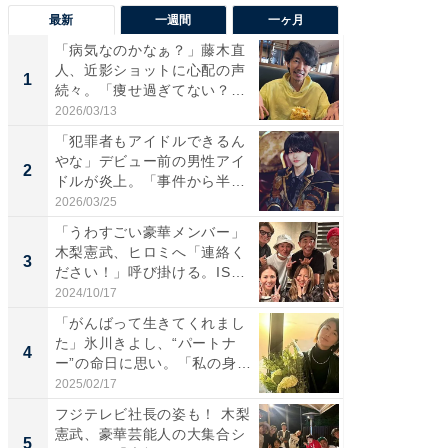
最新
一週間
一ヶ月
「病気なのかなぁ？」藤木直
「さす
人、近影ショットに心配の声
は」高
1
1
続々。「痩せ過ぎてない？」
災地を
「...
「カ...
2026/03/13
2026/08/0
「犯罪者もアイドルできるん
「女の
やな」デビュー前の男性アイ
介、バ
2
2
ドルが炎上。「事件から半年
らのプレ
も...
愛...
2026/03/25
2026/08/0
「うわすごい豪華メンバー」
「脚が
木梨憲武、ヒロミへ「連絡く
横川尚
3
3
ださい！」呼び掛ける。IS
ムキな姿
S...
刃...
2024/10/17
2026/08/0
「がんばって生きてくれまし
「え、
た」氷川きよし、“パートナ
芸人、2
4
4
ー”の命日に思い。「私の身
エットに
体...
2025/02/17
2026/08/0
フジテレビ社長の姿も！ 木梨
「脳がバ
憲武、豪華芸能人の大集合シ
装姿が話
5
5