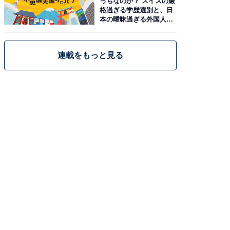
っちなのか？ スイスの厳
格過ぎる学歴選別と、日
本の曖昧過ぎる外国人政
策
連載をもっと見る