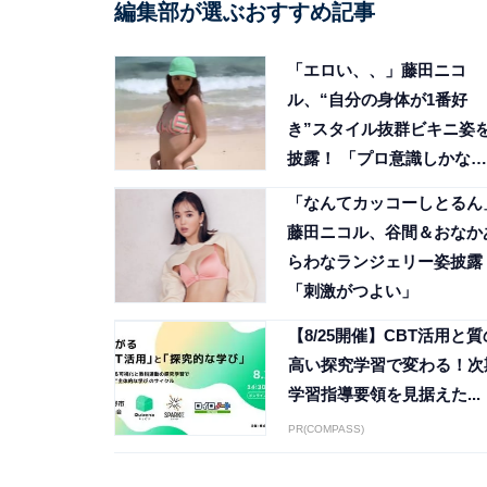
編集部が選ぶおすすめ記事
「エロい、、」藤田ニコ
ル、“自分の身体が1番好
き”スタイル抜群ビキニ姿
披露！ 「プロ意識しかな
い」
「なんてカッコーしとるん
藤田ニコル、谷間＆おなか
らわなランジェリー姿披露
「刺激がつよい」
【8/25開催】CBT活用と質
高い探究学習で変わる！次
学習指導要領を見据えた...
PR(COMPASS)