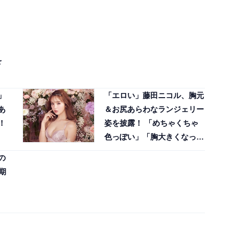
を
」
「エロい」藤田ニコル、胸元
あ
＆お尻あらわなランジェリー
！
姿を披露！ 「めちゃくちゃ
色っぽい」「胸大きくなっ
た？」
の
期