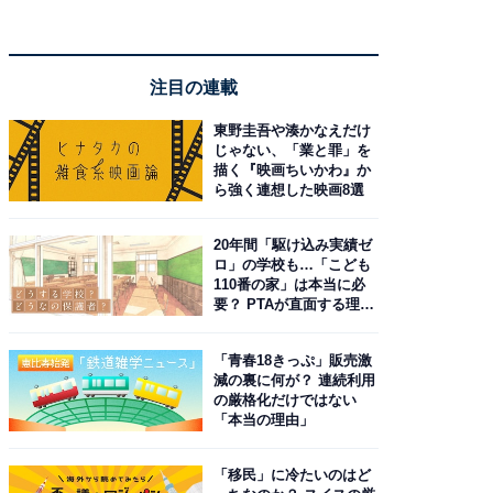
注目の連載
東野圭吾や湊かなえだけ
じゃない、「業と罪」を
描く『映画ちいかわ』か
ら強く連想した映画8選
20年間「駆け込み実績ゼ
ロ」の学校も…「こども
110番の家」は本当に必
要？ PTAが直面する理想
と現実
「青春18きっぷ」販売激
減の裏に何が？ 連続利用
の厳格化だけではない
「本当の理由」
「移民」に冷たいのはど