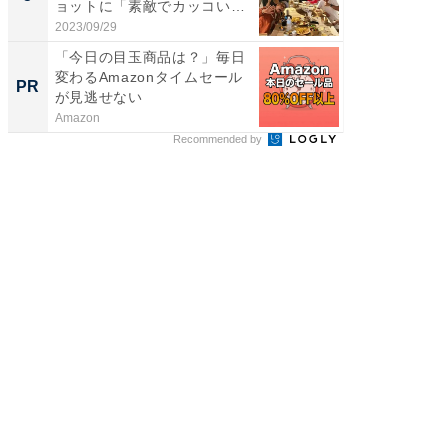
ョットに「素敵でカッコい
のお父さ
い...
2023/09/29
2026/08/0
「今日の目玉商品は？」毎日
【8/2
変わるAmazonタイムセール
高い探
PR
PR
が見逃せない
学習指導
Amazon
COMPAS
Recommended by