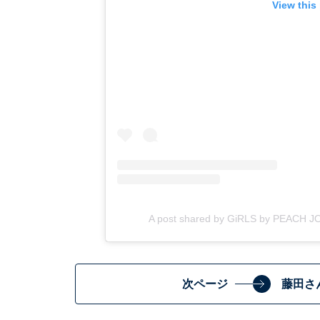
View this
A post shared by GiRLS by PEACH
次ページ
藤田さ