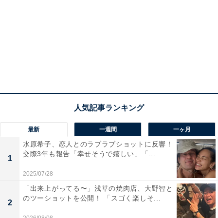
最新
一週間
一ヶ月
水原希子、恋人とのラブラブショットに反響！
交際3年も報告「幸せそうで嬉しい」「...
1
2025/07/28
「出来上がってる〜」浅草の焼肉店、大野智と
のツーショットを公開！ 「スゴく楽しそ...
2