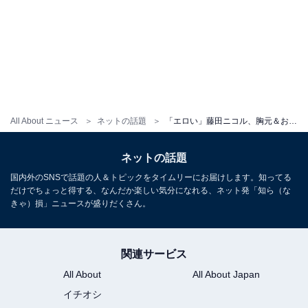
All About ニュース
ネットの話題
「エロい」藤田ニコル、胸元＆お尻あらわなランジェリー姿を披露！ 「めちゃくちゃ色っぽい」「胸大きくなった？」
ネットの話題
国内外のSNSで話題の人＆トピックをタイムリーにお届けします。知ってる
だけでちょっと得する、なんだか楽しい気分になれる、ネット発「知ら（な
きゃ）損」ニュースが盛りだくさん。
関連サービス
All About
All About Japan
イチオシ