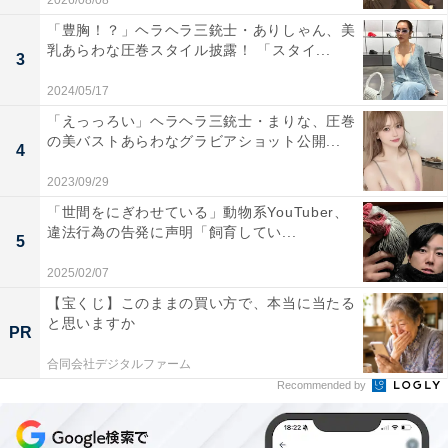
2026/08/08
「豊胸！？」ヘラヘラ三銃士・ありしゃん、美
乳あらわな圧巻スタイル披露！ 「スタイ...
3
2024/05/17
「えっっろい」ヘラヘラ三銃士・まりな、圧巻
の美バストあらわなグラビアショット公開...
4
2023/09/29
「世間をにぎわせている」動物系YouTuber、
違法行為の告発に声明「飼育してい...
5
2025/02/07
【宝くじ】このままの買い方で、本当に当たる
と思いますか
PR
合同会社デジタルファーム
Recommended by