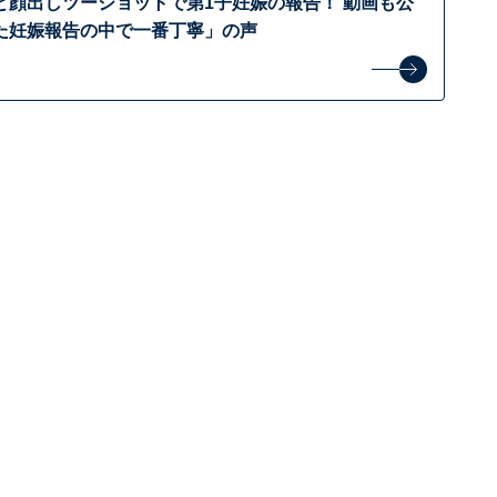
と顔出しツーショットで第1子妊娠の報告！ 動画も公
た妊娠報告の中で一番丁寧」の声