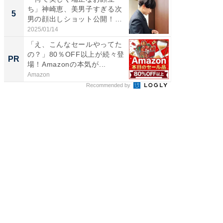
ち」神崎恵、美男子すぎる次
装姿が話
5
5
男の顔出しショット公開！
のお父さ
「め...
2025/01/14
2026/08/0
「え、こんなセールやってた
「NIS
の？」80％OFF以上が続々登
切り替えH
PR
PR
場！Amazonの本気が...
Amazon
東京証券
Recommended by