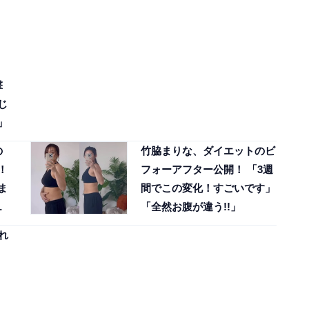
撃
じ
」
の
竹脇まりな、ダイエットのビ
！
フォーアフター公開！ 「3週
ま
間でこの変化！すごいです」
え
「全然お腹が違う!!」
れ