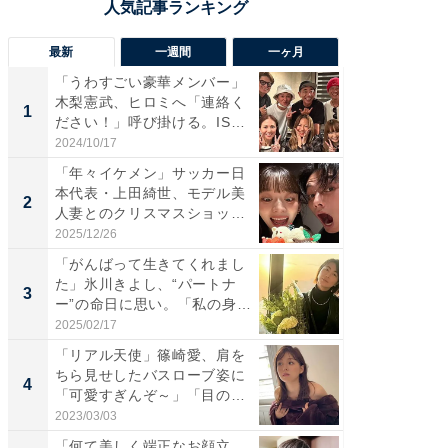
最新
一週間
一ヶ月
「うわすごい豪華メンバー」
「さす
木梨憲武、ヒロミへ「連絡く
は」高
1
1
ださい！」呼び掛ける。IS
災地を
S...
「カ...
2024/10/17
2026/08/0
「年々イケメン」サッカー日
「女の
本代表・上田綺世、モデル美
介、バ
2
2
人妻とのクリスマスショット
らのプレ
に...
愛...
2025/12/26
2026/08/0
「がんばって生きてくれまし
「脚が
た」氷川きよし、“パートナ
横川尚
3
3
ー”の命日に思い。「私の身
ムキな姿
体...
刃...
2025/02/17
2026/08/0
「リアル天使」篠崎愛、肩を
「え、
ちら見せしたバスローブ姿に
芸人、2
4
4
「可愛すぎんぞ～」「目の表
エットに
情...
2023/03/03
2026/08/0
「何て美しく端正なお顔立
「脳がバ