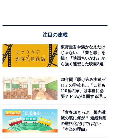
注目の連載
東野圭吾や湊かなえだけ
じゃない、「業と罪」を
描く『映画ちいかわ』か
ら強く連想した映画8選
20年間「駆け込み実績ゼ
ロ」の学校も…「こども
110番の家」は本当に必
要？ PTAが直面する理想
と現実
「青春18きっぷ」販売激
減の裏に何が？ 連続利用
の厳格化だけではない
「本当の理由」