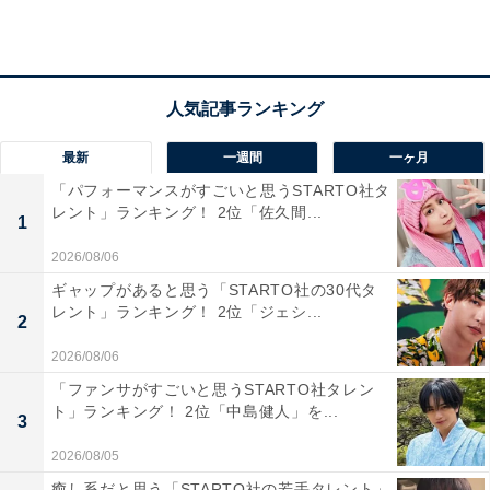
び、勉強に熱中している学生が比較的多いイメージがあ
るから（30代女性／大阪府）」「自分が通ってみたかっ
たからと校風が面白そうだから（50代男性／岐阜県）」
「自分が住んでいる地域から比較的通いやすく、ネーム
バリューもあるため（20代男性／大阪府）」などの声が
最新
一週間
一ヶ月
寄せられました。
「パフォーマンスがすごいと思うSTARTO社タ
レント」ランキング！ 2位「佐久間...
1
※回答コメントは原文ママです
2026/08/06
ギャップがあると思う「STARTO社の30代タ
20位までの全ランキング結果を見
レント」ランキング！ 2位「ジェシ...
2
次ページ
る
2026/08/06
「ファンサがすごいと思うSTARTO社タレン
ト」ランキング！ 2位「中島健人」を...
3
2026/08/05
癒し系だと思う「STARTO社の若手タレント」