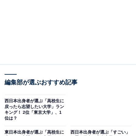
3つのキャンパスを中心に、高水準の教育や研究を展開
しています。卒業生は、民間企業や官公庁、研究機関な
どさまざまな分野で活躍し、社会に大きな影響を与えて
います。
回答者からは「エリートコースを歩むことができそうだ
から（50代女性／長崎県）」「ネームバリューと人生が
変わりそうと思うから（40代女性／福岡県）」「国公立
で最高峰の大学に行ってもらいたいから（40代男性／愛
知県）」などの声が寄せられました。
編集部が選ぶおすすめ記事
西日本出身者が選ぶ「高校生に
戻ったら志望したい大学」ラン
キング！ 2位「東京大学」、1
位は？
東日本出身者が選ぶ「高校生に
西日本出身者が選ぶ「すごい」