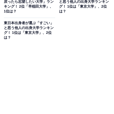
戻ったら志望したい大学」ラン
と思う他人の出身大学ランキン
キング！ 2位「早稲田大学」、
グ！ 1位は「東京大学」、2位
1位は？
は？
東日本出身者が選ぶ「すごい」
と思う他人の出身大学ランキン
グ！ 1位は「東京大学」、2位
は？
1位：京都大学
1位は「京都大学」でした。京都大学は、1897年に創設
された難関国立大学で、京都市にメインキャンパスを構
えています。多くの優秀な学生が集まり、卒業生は近畿
地方だけでなく、国内外で幅広く活躍。多数の著名な研
究者や業界リーダーを輩出し、多岐にわたる分野で重要
な役割を果たしています。
回答者からは「自分の性格や興味関心に合った専攻を選