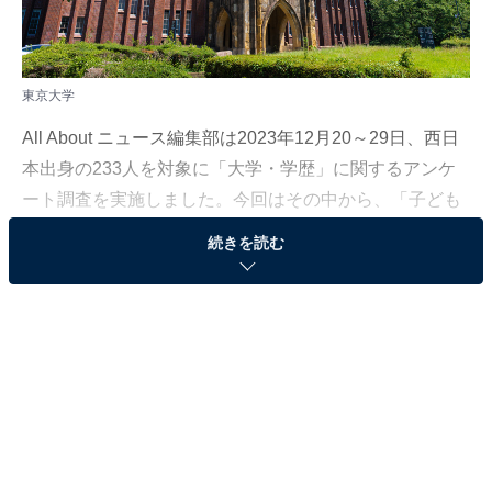
東京大学
All About ニュース編集部は2023年12月20～29日、西日
本出身の233人を対象に「大学・学歴」に関するアンケ
ート調査を実施しました。今回はその中から、「子ども
に行ってほしいと思う大学」について聞いた結果をラン
続きを読む
キング形式で紹介します！
＞20位までのランキング結果を見る
2位：東京大学
2位は「東京大学」でした。東京大学は1877年に創設さ
れた日本を代表する難関国立大学で、本郷、駒場、柏の