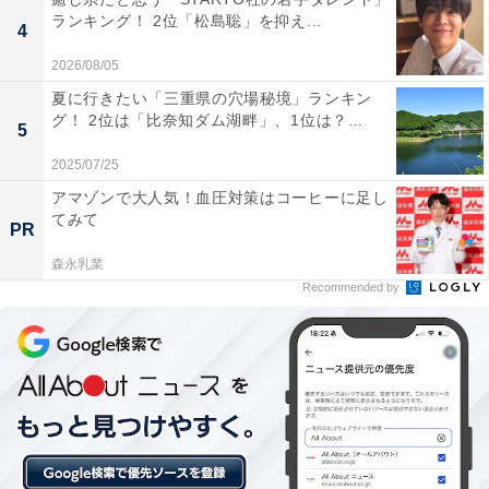
ランキング！ 2位「松島聡」を抑え...
4
2026/08/05
夏に行きたい「三重県の穴場秘境」ランキン
グ！ 2位は「比奈知ダム湖畔」、1位は？...
5
2025/07/25
アマゾンで大人気！血圧対策はコーヒーに足し
てみて
PR
森永乳業
こちらもおすすめ
Recommended by
2位は「早稲田大学」！ 東日本出身者が選ぶ
「子どもに行ってほしい大学」ランキング、1位
は？