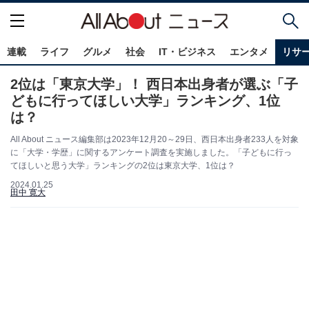
連載
ライフ
グルメ
社会
IT・ビジネス
エンタメ
リサ
2位は「東京大学」！ 西日本出身者が選ぶ「子
どもに行ってほしい大学」ランキング、1位
は？
All About ニュース編集部は2023年12月20～29日、西日本出身者233人を対象
に「大学・学歴」に関するアンケート調査を実施しました。「子どもに行っ
てほしいと思う大学」ランキングの2位は東京大学、1位は？
2024.01.25
田中 寛大