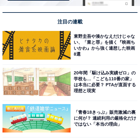
1
2
注目の連載
東野圭吾や湊かなえだけじゃな
い、「業と罪」を描く『映画ち
いかわ』から強く連想した映画
8選
20年間「駆け込み実績ゼロ」の
学校も…「こども110番の家」
は本当に必要？ PTAが直面する
理想と現実
「青春18きっぷ」販売激減の裏
に何が？ 連続利用の厳格化だけ
ではない「本当の理由」