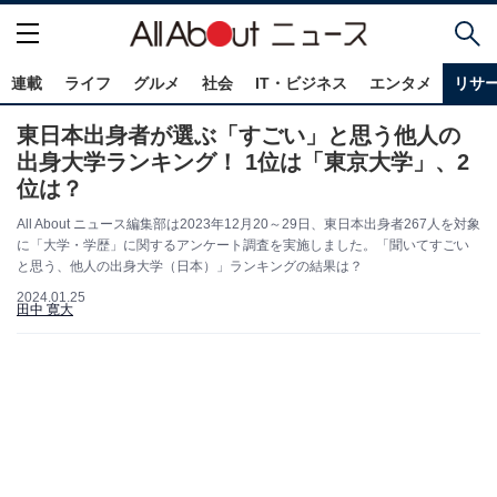
連載
ライフ
グルメ
社会
IT・ビジネス
エンタメ
リサ
東日本出身者が選ぶ「すごい」と思う他人の
出身大学ランキング！ 1位は「東京大学」、2
位は？
All About ニュース編集部は2023年12月20～29日、東日本出身者267人を対象
に「大学・学歴」に関するアンケート調査を実施しました。「聞いてすごい
と思う、他人の出身大学（日本）」ランキングの結果は？
2024.01.25
田中 寛大