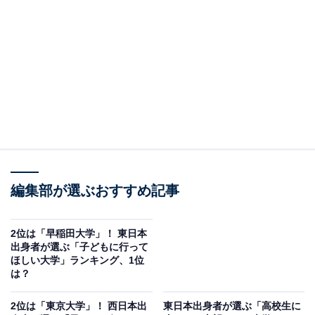
「自由の学風」で知られ、多様な学部や大学院を有し、
理系から文系まで幅広い学問分野をカバー。卒業生は、
民間企業や研究機関、政府機関など、国内外のさまざま
な分野で活躍し、リーダーシップを発揮しています。
回答者からは「超難関大学というイメージを持っている
から（30代女性／北海道）」「日本でトップクラスの大
学でだれもが知っている、受験生で目指す子も多い学校
なので（50代女性／東京都）」「ただひたすら勉強すれ
ば入れるといったレベルの大学ではないと思うので（50
編集部が選ぶおすすめ記事
代女性／福島県）」などの声が寄せられました。
2位は「早稲田大学」！ 東日本
出身者が選ぶ「子どもに行って
ほしい大学」ランキング、1位
は？
2位は「東京大学」！ 西日本出
東日本出身者が選ぶ「高校生に