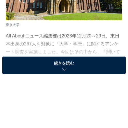
東京大学
All About ニュース編集部は2023年12月20～29日、東日
本出身の267人を対象に「大学・学歴」に関するアンケ
ート調査を実施しました。今回はその中から、「聞いて
すごいと思う、他人の出身大学（日本）」について聞い
続きを読む
た結果をランキング形式で紹介します！
＞20位までのランキング結果を見る
2位：京都大学
2位は「京都大学」でした。京都大学は1897年に創設さ
れた難関国立大学で、国内外で高く評価されています。