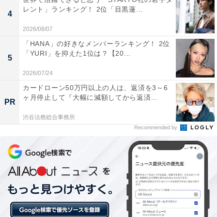
レント」ランキング！ 2位「目黒蓮...
4
2026/08/07
「HANA」の好きなメンバーランキング！ 2位
「YURI」を抑えた1位は？【20...
5
2026/07/24
カードローン50万円以上の人は、返済を3～6
ヶ月停止して『大幅に減額してから返済...
PR
こちらもおすすめ
渋谷法務総合事務所
西日本出身者が選ぶ「すごい」と思う他人の出
Recommended by
身大学ランキング！ 1位は「東京大学」、2位
は？