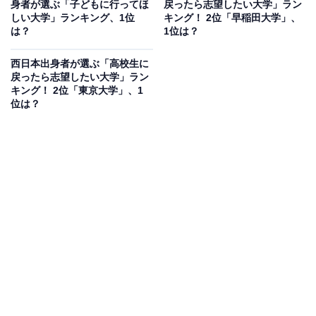
身者が選ぶ「子どもに行ってほ
戻ったら志望したい大学」ラン
しい大学」ランキング、1位
キング！ 2位「早稲田大学」、
は？
1位は？
西日本出身者が選ぶ「高校生に
戻ったら志望したい大学」ラン
キング！ 2位「東京大学」、1
位は？
1位：東京大学
1位は「東京大学」でした。東京大学は1877年に創設さ
れた歴史ある難関国立大学で、本郷、駒場、柏の3つの
キャンパスを擁し、国内外から優秀な学生が集まりま
す。東京大学は、日本国内だけでなく世界的にも高い評
価を受けており、卒業生は民間企業や官公庁など、さま
ざまな分野で重要な役割を担っています。