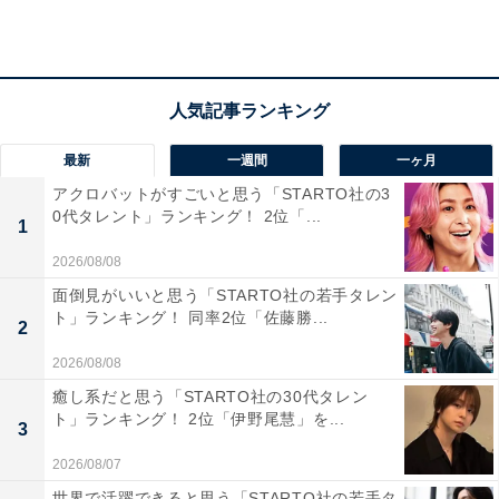
回答者からは「日本の最高峰で狭き門だから（40代男性
／東京都）」「日本で生活していれば、ほとんどの人が
知っている大学名だと思うから（30代男性／東京都）」
「日本のトップクラスで様々な著名人が卒業しているか
ら（40代男性／新潟県）」などの声が寄せられました。
最新
一週間
一ヶ月
アクロバットがすごいと思う「STARTO社の3
※回答コメントは原文ママです
0代タレント」ランキング！ 2位「...
1
2026/08/08
20位までの全ランキング結果を見
面倒見がいいと思う「STARTO社の若手タレン
次ページ
る
ト」ランキング！ 同率2位「佐藤勝...
2
2026/08/08
癒し系だと思う「STARTO社の30代タレン
ト」ランキング！ 2位「伊野尾慧」を...
3
2026/08/07
世界で活躍できると思う「STARTO社の若手タ