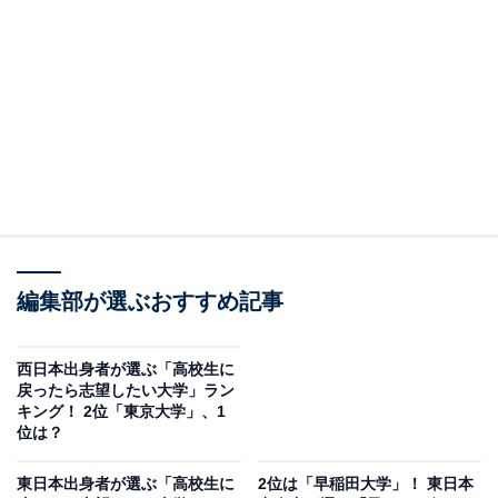
ノーベル賞受賞者を多数輩出するなど、国際的にも高い
評価を受けている大学です。卒業生は、民間企業や研究
機関など、国内外のさまざまな分野で活躍しています。
回答者からは「旧帝大でノーベル賞を輩出しているから
（40代女性／愛知県）」「かなりの努力を必要とするよ
うな大学だから（50代女性／愛媛県）」「国立大学で日
本人であれば知らない人はいないくらいの大学だから
（20代女性／兵庫県）」などの声が寄せられました。
編集部が選ぶおすすめ記事
西日本出身者が選ぶ「高校生に
戻ったら志望したい大学」ラン
キング！ 2位「東京大学」、1
位は？
東日本出身者が選ぶ「高校生に
2位は「早稲田大学」！ 東日本