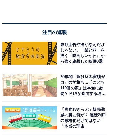
注目の連載
東野圭吾や湊かなえだけ
じゃない、「業と罪」を
描く『映画ちいかわ』か
ら強く連想した映画8選
20年間「駆け込み実績ゼ
ロ」の学校も…「こども
110番の家」は本当に必
要？ PTAが直面する理想
と現実
「青春18きっぷ」販売激
減の裏に何が？ 連続利用
の厳格化だけではない
「本当の理由」