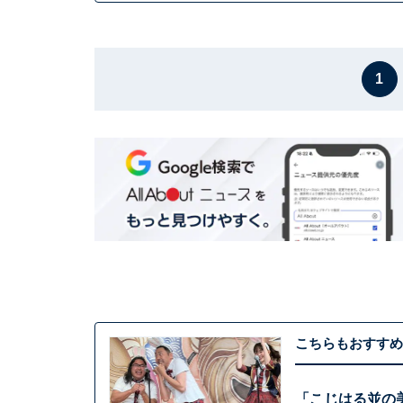
1
こちらもおすすめ
「こじはる並の