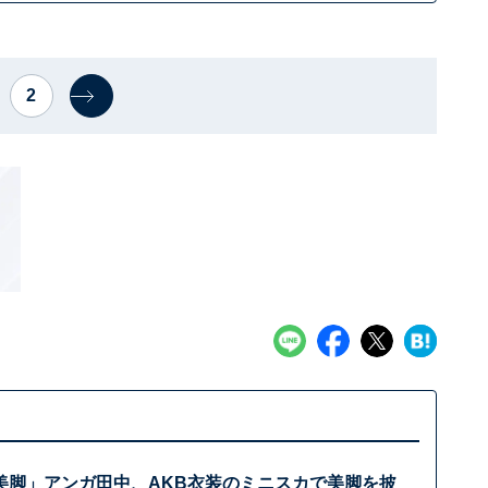
2
美脚」アンガ田中、AKB衣装のミニスカで美脚を披