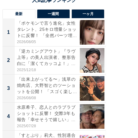
最新
一週間
一ヶ月
「ポケモンで言う進化」女性
「さす
タレント、25キロ増量ショッ
は」高
1
1
トに反響！ 「全然パーツ埋...
災地を
「カ...
2026/08/05
2026/08/0
「逆カミングアウト」『ラヴ
「え、
上等』の美人出演者、整形告
芸人、2
2
2
白に「潔くてカッコよ！」
エットに
「好...
2025/12/18
2026/08/0
「出来上がってる〜」浅草の
「脚が
焼肉店、大野智とのツーショ
横川尚
3
3
ットを公開！ 「スゴく楽し
ムキな姿
そ...
刃...
2026/08/08
2026/08/0
水原希子、恋人とのラブラブ
「脳がバ
ショットに反響！ 交際3年も
装姿が話
4
4
報告「幸せそうで嬉しい」
のお父さ
「...
2025/07/28
2026/08/0
「すとぷり」莉犬、性別適合
「急に