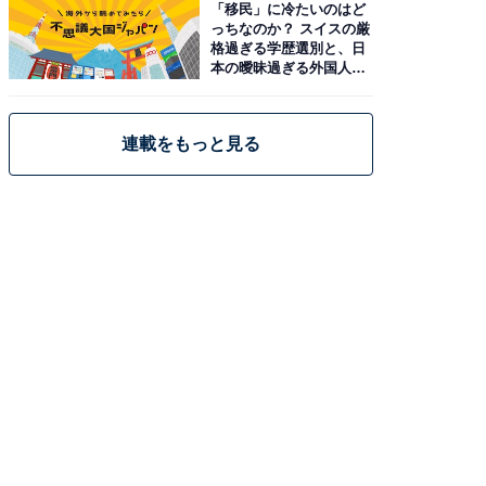
「移民」に冷たいのはど
っちなのか？ スイスの厳
格過ぎる学歴選別と、日
本の曖昧過ぎる外国人政
策
連載をもっと見る