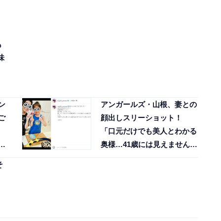
も
味
ン
アンガールズ・山根、妻との
ご
顔出しスリーショット！
」
「口元だけでも美人とわかる
反
奥様…41歳には見えません
ね…！」
そ