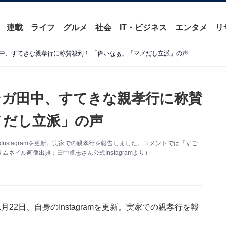
連載
ライフ
グルメ
社会
IT・ビジネス
エンタメ
リ
中、すてきな親孝行に称賛殺到！ 「偉いなぁ」「マメだし立派」の声
ガ田中、すてきな親孝行に称賛
メだし立派」の声
nstagramを更新。実家での親孝行を報告しました。コメントでは「すご
イル画像出典：田中卓志さん公式Instagramより）
2日、自身のInstagramを更新。実家での親孝行を報