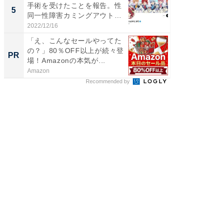
手術を受けたことを報告。性
る」広
5
5
同一性障害カミングアウトか
ョット
ら...
た」の..
2022/12/16
2026/08/0
「え、こんなセールやってた
四角い
の？」80％OFF以上が続々登
際まで
PR
PR
場！Amazonの本気が...
ト掃除
Amazon
Dreame
Recommended by