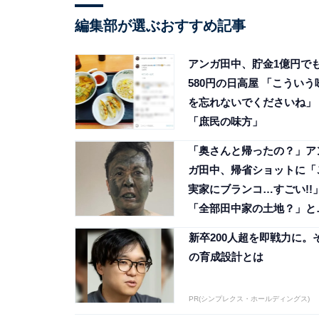
編集部が選ぶおすすめ記事
アンガ田中、貯金1億円で
580円の日高屋 「こういう
を忘れないでくださいね」
「庶民の味方」
「奥さんと帰ったの？」ア
ガ田中、帰省ショットに「
実家にブランコ…すごい!!
「全部田中家の土地？」と
響
新卒200人超を即戦力に。
の育成設計とは
PR(シンプレクス・ホールディングス)