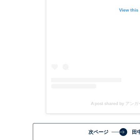
View this
A post shared by アン
次ページ
田