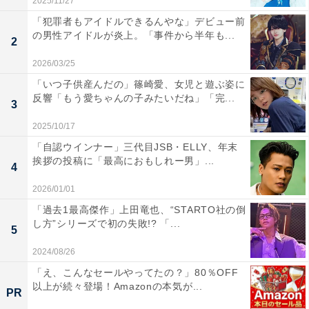
2025/11/27
「犯罪者もアイドルできるんやな」デビュー前
の男性アイドルが炎上。「事件から半年も...
2
2026/03/25
「いつ子供産んだの」篠崎愛、女児と遊ぶ姿に
反響「もう愛ちゃんの子みたいだね」「完...
3
2025/10/17
「自認ウインナー」三代目JSB・ELLY、年末
挨拶の投稿に「最高におもしれー男」...
4
2026/01/01
「過去1最高傑作」上田竜也、“STARTO社の倒
し方”シリーズで初の失敗!? 「...
5
2024/08/26
「え、こんなセールやってたの？」80％OFF
以上が続々登場！Amazonの本気が...
PR