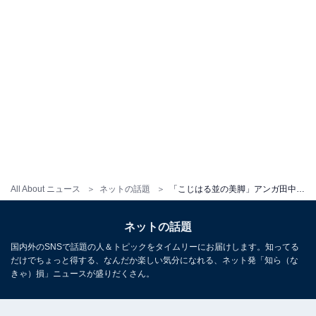
All About ニュース
ネットの話題
「こじはる並の美脚」アンガ田中、AKB衣装のミニスカで美脚を披露！ 「モデル並みの足の細さと長さですね」
ネットの話題
国内外のSNSで話題の人＆トピックをタイムリーにお届けします。知ってる
だけでちょっと得する、なんだか楽しい気分になれる、ネット発「知ら（な
きゃ）損」ニュースが盛りだくさん。