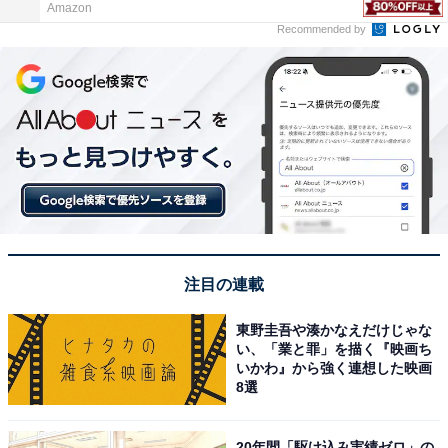
Amazon
Recommended by
注目の連載
東野圭吾や湊かなえだけじゃな
い、「業と罪」を描く『映画ち
いかわ』から強く連想した映画
8選
20年間「駆け込み実績ゼロ」の