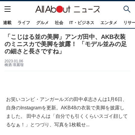
連載
ライフ
グルメ
社会
IT・ビジネス
エンタメ
リサ
「こじはる並の美脚」アンガ田中、AKB衣装
のミニスカで美脚を披露！ 「モデル並みの足
の細さと長さですね」
2023.01.06
橋酒 瑛麗瑠
お笑いコンビ・アンガールズの田中卓志さんは1月6日、
自身のInstagramを更新。AKB48の衣装で美脚を披露し
ました。 田中さんは「自分でも引くくらいスゴイ顔して
るなぁ！」とつづり、写真を1枚載せ...