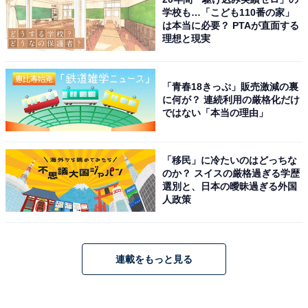
学校も…「こども110番の家」
は本当に必要？ PTAが直面する
理想と現実
「青春18きっぷ」販売激減の裏
に何が？ 連続利用の厳格化だけ
ではない「本当の理由」
「移民」に冷たいのはどっちな
のか？ スイスの厳格過ぎる学歴
選別と、日本の曖昧過ぎる外国
人政策
連載をもっと見る