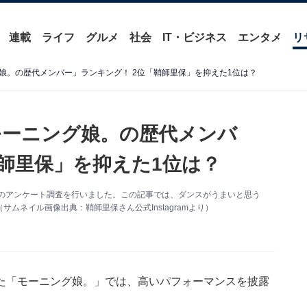
連載
ライフ
グルメ
社会
IT・ビジネス
エンタメ
リ
娘。の歴代メンバー」ランキング！ 2位「鞘師里保」を抑えた1位は？
モーニング娘。の歴代メンバ
鞘師里保」を抑えた1位は？
て独自のアンケート調査を行いました。この記事では、ダンスがうまいと思う
ムネイル画像出典：鞘師里保さん公式Instagramより）
た「モーニング娘。」では、高いパフォーマンスを披露