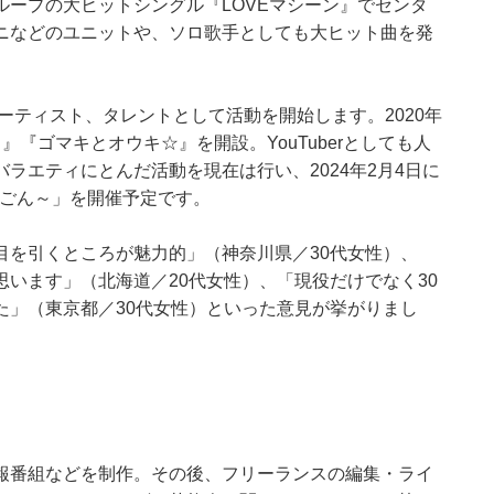
ープの大ヒットシングル『LOVEマシーン』でセンタ
ニなどのユニットや、ソロ歌手としても大ヒット曲を発
ーティスト、タレントとして活動を開始します。2020年
ド』『ゴマキとオウキ☆』を開設。YouTuberとしても人
ラエティにとんだ活動を現在は行い、2024年2月4日に
ん♡わごん～」を開催予定です。
目を引くところが魅力的」（神奈川県／30代女性）、
います」（北海道／20代女性）、「現役だけでなく30
た」（東京都／30代女性）といった意見が挙がりまし
報番組などを制作。その後、フリーランスの編集・ライ