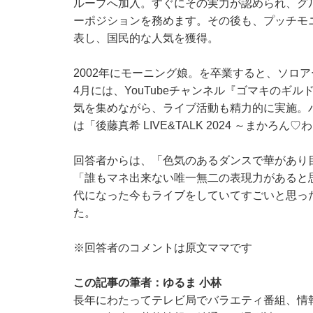
ループへ加入。すぐにその実力が認められ、グル
ーポジションを務めます。その後も、プッチモ
表し、国民的な人気を獲得。
2002年にモーニング娘。を卒業すると、ソロア
4月には、YouTubeチャンネル『ゴマキのギル
気を集めながら、ライブ活動も精力的に実施。バ
は「後藤真希 LIVE&TALK 2024 ～まかろ
回答者からは、「色気のあるダンスで華があり
「誰もマネ出来ない唯一無二の表現力があると思
代になった今もライブをしていてすごいと思っ
た。
※回答者のコメントは原文ママです
この記事の筆者：ゆるま 小林
長年にわたってテレビ局でバラエティ番組、情