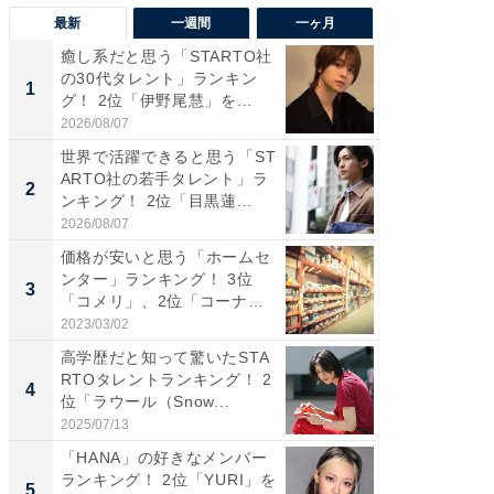
最新
一週間
一ヶ月
癒し系だと思う「STARTO社
癒し系だ
の30代タレント」ランキン
の若手
1
1
グ！ 2位「伊野尾慧」を...
グ！ 2
2026/08/07
2026/08/0
世界で活躍できると思う「ST
「パフ
ARTO社の若手タレント」ラ
思うST
2
2
ンキング！ 2位「目黒蓮...
ンキング
2026/08/07
2026/08/0
価格が安いと思う「ホームセ
ギャップ
ンター」ランキング！ 3位
RTO社
3
3
「コメリ」、2位「コーナ
キング！
ン」...
2023/03/02
2026/08/0
高学歴だと知って驚いたSTA
癒し系だ
RTOタレントランキング！ 2
の30代
4
4
位「ラウール（Snow...
グ！ 2
2025/07/13
2026/08/0
「HANA」の好きなメンバー
「ファン
ランキング！ 2位「YURI」を
ARTO
5
5