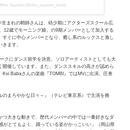
ho Sayashi (@riho_sayashi_insta)
8年生まれの鞘師さんは、幼少期にアクターズスクール広
は、12歳でモーニング娘。の9期メンバーとして加入する
。すぐに中心メンバーとなり、癒し系のルックスと激し
いきます。
ーヨークにダンス留学を決意。ソロアーティストとしても大
く開催しています。また、ダンススキルの高さが認めら
i Babaさんの楽曲『TOMBI』ではMVに出演。圧巻
ルのまろやかな日々～』（テレビ東京系）で主演を務
かつ大きな動きで、歴代メンバーの中では一番好きなダ
ム感がとてもよく、踊っている姿がかっこいい」（岡山県