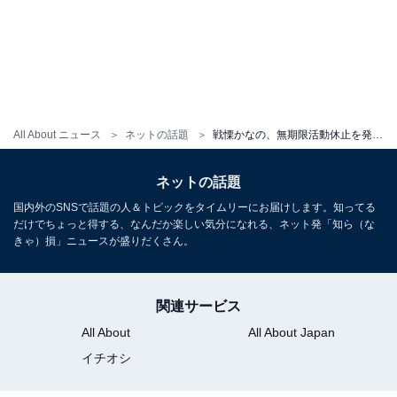
All About ニュース
ネットの話題
戦慄かなの、無期限活動休止を発表「気付いたら何もできない身体に」
ネットの話題
国内外のSNSで話題の人＆トピックをタイムリーにお届けします。知ってる
だけでちょっと得する、なんだか楽しい気分になれる、ネット発「知ら（な
きゃ）損」ニュースが盛りだくさん。
関連サービス
All About
All About Japan
イチオシ