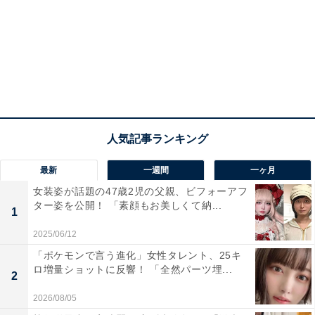
最新
一週間
一ヶ月
女装姿が話題の47歳2児の父親、ビフォーアフ
ター姿を公開！ 「素顔もお美しくて納...
1
2025/06/12
「ポケモンで言う進化」女性タレント、25キ
ロ増量ショットに反響！ 「全然パーツ埋...
2
2026/08/05