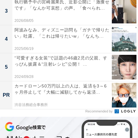
執行猶予中の宮崎麗果氏、近影公開に「激痩せ
です」「なんか可哀想」の声。「食べられ...
3
2026/08/05
阿波みなみ、ディズニー訪問も「ガチで帰りた
い」吐露。「これは帰りたいw」「なんち...
4
2025/06/19
“可愛すぎる女装”で話題の46歳2児の父親、す
っぴん披露＆“注射レシピ”公開！ ...
5
2024/09/28
カードローン50万円以上の人は、返済を3～6
ヶ月停止して『大幅に減額してから返済...
PR
渋谷法務総合事務所
Recommended by