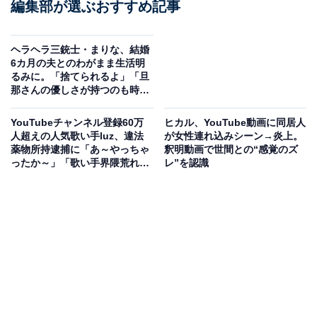
編集部が選ぶおすすめ記事
ヘラヘラ三銃士・まりな、結婚
6カ月の夫とのわがまま生活明
るみに。「捨てられるよ」「旦
那さんの優しさが持つのも時間
の問題」
YouTubeチャンネル登録60万
ヒカル、YouTube動画に同居人
人超えの人気歌い手luz、違法
が女性連れ込みシーン→炎上。
薬物所持逮捕に「あ～やっちゃ
釈明動画で世間との“感覚のズ
ったか～」「歌い手界隈荒れす
レ”を認識
ぎ」