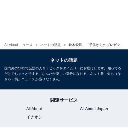
All About ニュース
ネットの話題
鈴木愛理、「子供からのプレゼント旅行」で両親＆弟とのプライベートショット公開！ 「本当に素敵」
ネットの話題
国内外のSNSで話題の人＆トピックをタイムリーにお届けします。知ってる
だけでちょっと得する、なんだか楽しい気分になれる、ネット発「知ら（な
きゃ）損」ニュースが盛りだくさん。
関連サービス
All About
All About Japan
イチオシ