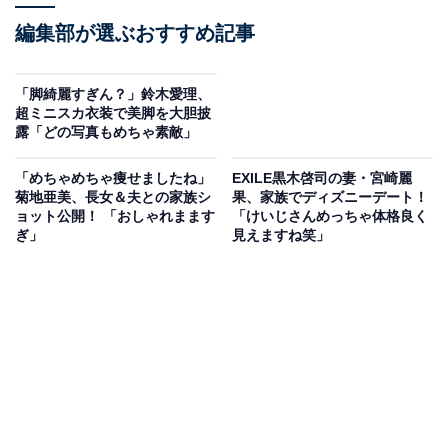
編集部が選ぶおすすめ記事
「脚綺麗すぎん？」鈴木愛理、
超ミニスカ衣装で美脚を大胆披
露「どの写真もめちゃ素敵」
「めちゃめちゃ痩せましたね」
EXILE黒木啓司の妻・宮崎麗
菊地亜美、長女＆夫との家族シ
果、家族でディズニーデート！
ョット公開！ 「おしゃれまます
「けいじさんめっちゃ体格良く
ぎ」
見えますね笑」