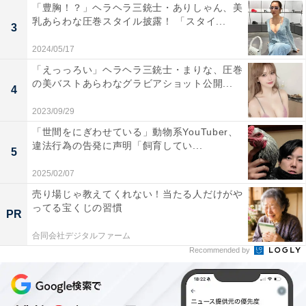
「豊胸！？」ヘラヘラ三銃士・ありしゃん、美
乳あらわな圧巻スタイル披露！ 「スタイ...
3
2024/05/17
「えっっろい」ヘラヘラ三銃士・まりな、圧巻
の美バストあらわなグラビアショット公開...
4
2023/09/29
「世間をにぎわせている」動物系YouTuber、
違法行為の告発に声明「飼育してい...
5
2025/02/07
売り場じゃ教えてくれない！当たる人だけがや
ってる宝くじの習慣
PR
合同会社デジタルファーム
Recommended by