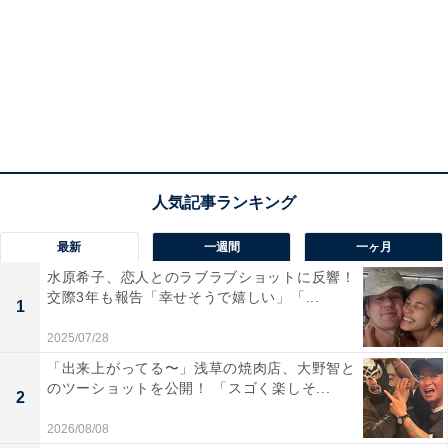
最新
一週間
一ヶ月
水原希子、恋人とのラブラブショットに反響！
交際3年も報告「幸せそうで嬉しい」「...
1
2025/07/28
「出来上がってる〜」浅草の焼肉店、大野智と
のツーショットを公開！ 「スゴく楽しそ...
2
2026/08/08