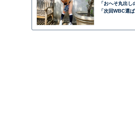
「おへそ丸出し
「次回WBC選