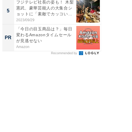
フジテレビ社長の姿も！ 木梨
「脳がバ
憲武、豪華芸能人の大集合シ
装姿が話
5
5
ョットに「素敵でカッコい
のお父さ
い...
2023/09/29
2026/08/0
「今日の目玉商品は？」毎日
これが
変わるAmazonタイムセール
な間取
PR
PR
が見逃せない
Amazon
株式会社
Recommended by