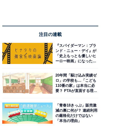
注目の連載
『スパイダーマン：ブラ
ンド・ニュー・デイ』が
「史上もっとも優しいヒ
ーロー映画」になった理
由。予習したい作品は？
20年間「駆け込み実績ゼ
ロ」の学校も…「こども
110番の家」は本当に必
要？ PTAが直面する理想
と現実
「青春18きっぷ」販売激
減の裏に何が？ 連続利用
の厳格化だけではない
「本当の理由」