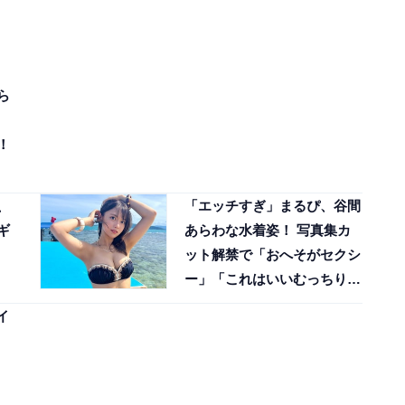
ら
！
、
「エッチすぎ」まるぴ、谷間
ギ
あらわな水着姿！ 写真集カ
ット解禁で「おへそがセクシ
ー」「これはいいむっちり
感」
イ