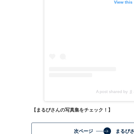
View this
A post shared by 
【まるぴさんの写真集をチェック！】
次ページ
まるぴ