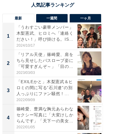
最新
一週間
一ヶ月
「うわすごい豪華メンバー」
「さす
木梨憲武、ヒロミへ「連絡く
は」高
1
1
ださい！」呼び掛ける。IS
災地を
S...
「カ...
2024/10/17
2026/08/0
「リアル天使」篠崎愛、肩を
「女の
ちら見せしたバスローブ姿に
介、バ
2
2
「可愛すぎんぞ～」「目の表
らのプレ
情...
愛...
2023/03/03
2026/08/0
「EXILEかと」木梨憲武＆ヒ
「脚が
ロミの間に写る“石川遼”の別
横川尚
3
3
人っぷりにファン騒然！...
ムキな姿
刃...
2022/09/09
2026/08/0
篠崎愛、豊満な胸元あらわな
「え、
セクシー写真に「大変けしか
芸人、2
4
4
らんです」「天下一の美女で
エットに
す...
2022/01/05
2026/08/0