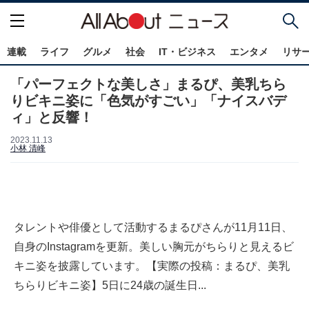
連載
ライフ
グルメ
社会
IT・ビジネス
エンタメ
リサ
「パーフェクトな美しさ」まるぴ、美乳ちら
りビキニ姿に「色気がすごい」「ナイスバデ
ィ」と反響！
2023.11.13
小林 清峰
タレントや俳優として活動するまるぴさんが11月11日、
自身のInstagramを更新。美しい胸元がちらりと見えるビ
キニ姿を披露しています。【実際の投稿：まるぴ、美乳
ちらりビキニ姿】5日に24歳の誕生日...