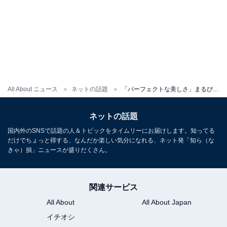
All About ニュース
ネットの話題
「パーフェクトな美しさ」まるぴ、美乳ちらりビキニ姿に「色気がすごい」「ナイスバディ」と反響！
ネットの話題
国内外のSNSで話題の人＆トピックをタイムリーにお届けします。知ってる
だけでちょっと得する、なんだか楽しい気分になれる、ネット発「知ら（な
きゃ）損」ニュースが盛りだくさん。
関連サービス
All About
All About Japan
イチオシ