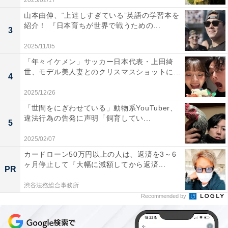
2025/02/17
山本由伸、“上達しすぎている”英語の学習本を
紹介！ 『日本育ちが世界で戦うための...
3
2025/11/05
「年々イケメン」サッカー日本代表・上田綺
世、モデル美人妻とのクリスマスショットに...
4
2025/12/26
「世間をにぎわせている」動物系YouTuber、
違法行為の告発に声明「飼育してい...
5
2025/02/07
カードローン50万円以上の人は、返済を3～6
ヶ月停止して『大幅に減額してから返済...
PR
渋谷法務総合事務所
Recommended by