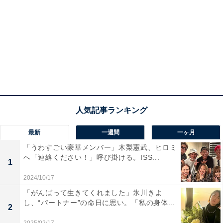
最新
一週間
一ヶ月
「うわすごい豪華メンバー」木梨憲武、ヒロミ
へ「連絡ください！」呼び掛ける。ISS...
1
2024/10/17
「がんばって生きてくれました」氷川きよ
し、“パートナー”の命日に思い。「私の身体...
2