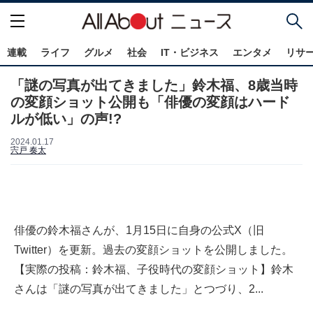
連載
ライフ
グルメ
社会
IT・ビジネス
エンタメ
リサ
「謎の写真が出てきました」鈴木福、8歳当時
の変顔ショット公開も「俳優の変顔はハード
ルが低い」の声!?
2024.01.17
宍戸 奏太
俳優の鈴木福さんが、1月15日に自身の公式X（旧
Twitter）を更新。過去の変顔ショットを公開しました。
【実際の投稿：鈴木福、子役時代の変顔ショット】鈴木
さんは「謎の写真が出てきました」とつづり、2...