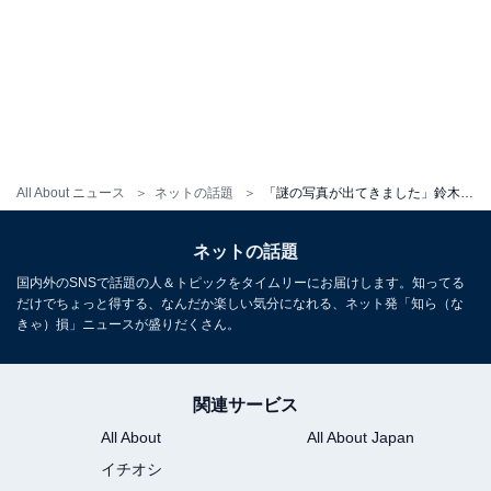
All About ニュース
ネットの話題
「謎の写真が出てきました」鈴木福、8歳当時の変顔ショット公開も「俳優の変顔はハードルが低い」の声!?
ネットの話題
国内外のSNSで話題の人＆トピックをタイムリーにお届けします。知ってる
だけでちょっと得する、なんだか楽しい気分になれる、ネット発「知ら（な
きゃ）損」ニュースが盛りだくさん。
関連サービス
All About
All About Japan
イチオシ