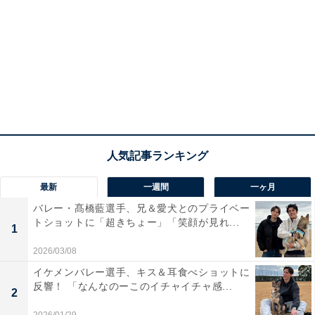
最新
一週間
一ヶ月
バレー・髙橋藍選手、兄＆愛犬とのプライベー
トショットに「超きちょー」「笑顔が見れ...
1
2026/03/08
イケメンバレー選手、キス＆耳食べショットに
反響！ 「なんなのーこのイチャイチャ感...
2