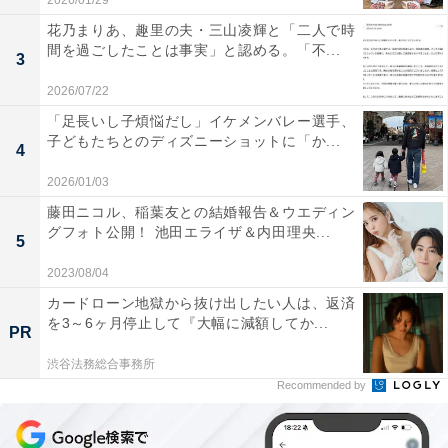
2026/01/29
花乃まりあ、趣里の夫・三山凌輝と「二人で時
間を過ごしたことは事実」と認める。「不...
3
2026/07/22
「足長いし子煩悩だし」イケメンバレー選手、
子どもたちとのディズニーショットに「か...
4
2026/01/03
藤田ニコル、稲葉友との結婚報告＆ウエディン
グフォト公開！ 池田エライザ＆内田理央...
5
2023/08/04
カードローン地獄から抜け出したい人は、返済
を3～6ヶ月停止して『大幅に減額してか...
PR
渋谷法務総合事務所
Recommended by