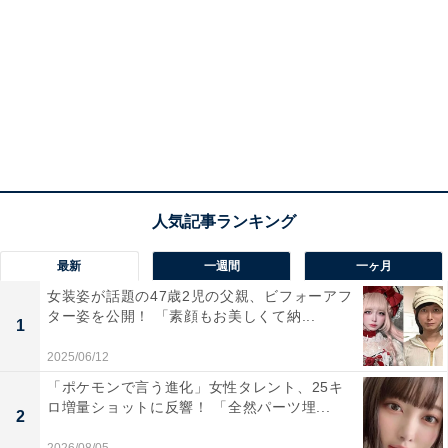
最新
一週間
一ヶ月
女装姿が話題の47歳2児の父親、ビフォーアフ
ター姿を公開！ 「素顔もお美しくて納...
1
2025/06/12
「ポケモンで言う進化」女性タレント、25キ
ロ増量ショットに反響！ 「全然パーツ埋...
2