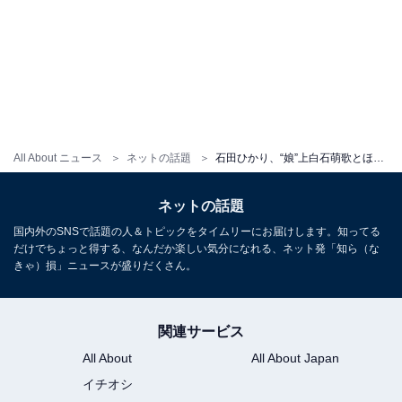
All About ニュース
ネットの話題
石田ひかり、“娘”上白石萌歌とほろ酔い密着ショット披露！ 「本当に2人が可愛いです」「素敵な関係」
ネットの話題
国内外のSNSで話題の人＆トピックをタイムリーにお届けします。知ってる
だけでちょっと得する、なんだか楽しい気分になれる、ネット発「知ら（な
きゃ）損」ニュースが盛りだくさん。
関連サービス
All About
All About Japan
イチオシ