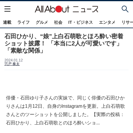
連載
ライフ
グルメ
社会
IT・ビジネス
エンタメ
リサ
石田ひかり、“娘”上白石萌歌とほろ酔い密着
ショット披露！ 「本当に2人が可愛いです」
「素敵な関係」
2024.01.12
宍戸 奏太
俳優・石田ゆり子さんの実妹で、同じく俳優の石田ひか
りさんは1月12日、自身のInstagramを更新。上白石萌歌
さんとのツーショットを公開しました。【実際の投稿：
石田ひかり、上白石萌歌とのほろ酔いショ...