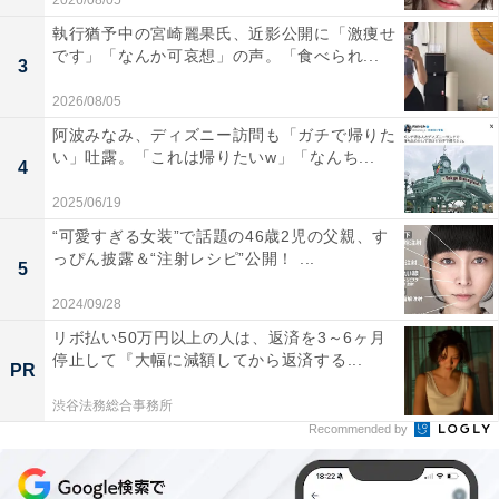
2026/08/05
執行猶予中の宮崎麗果氏、近影公開に「激痩せ
です」「なんか可哀想」の声。「食べられ...
3
2026/08/05
阿波みなみ、ディズニー訪問も「ガチで帰りた
い」吐露。「これは帰りたいw」「なんち...
4
2025/06/19
“可愛すぎる女装”で話題の46歳2児の父親、す
っぴん披露＆“注射レシピ”公開！ ...
5
2024/09/28
リボ払い50万円以上の人は、返済を3～6ヶ月
停止して『大幅に減額してから返済する...
PR
渋谷法務総合事務所
Recommended by