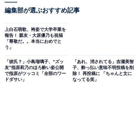
編集部が選ぶおすすめ記事
上白石萌歌、袴姿で大学卒業を
報告！ 親友・大原優乃も祝福
「尊敬だ。。本当におめでと
う」
「彼氏？」小島瑠璃子、“ズッ
「あれ、消されてる」吉瀬美智
友”指原莉乃のほろ酔い姿公開
子、酔っ払い意味不明投稿を削
で指原がツッコミ「全部のワー
除！ 再投稿に 「ちゃんと文に
ドダサい」
なってる笑」