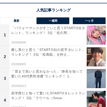
最新
一週間
一ヶ月
「パフォーマンスがすごいと思うSTARTO社タ
レント」ランキング！ 2位「佐久間...
1
2026/08/06
癒し系だと思う「STARTO社の若手タレント」
1位：菅田将暉（197票）
ランキング！ 2位「松島聡」を抑え...
2
2026/08/05
「背まで高いと思わなかった」“身長を知って
驚いた40代男性俳優”ランキング！ 1...
3
2026/06/13
高学歴だと知って驚いたSTARTOタレントラン
キング！ 2位「ラウール（Snow...
4