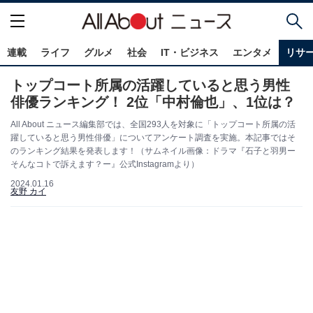
連載
ライフ
グルメ
社会
IT・ビジネス
エンタメ
リサ
トップコート所属の活躍していると思う男性
俳優ランキング！ 2位「中村倫也」、1位は？
All About ニュース編集部では、全国293人を対象に「トップコート所属の活
躍していると思う男性俳優」についてアンケート調査を実施。本記事ではそ
のランキング結果を発表します！（サムネイル画像：ドラマ『石子と羽男ー
そんなコトで訴えます？ー』公式Instagramより）
2024.01.16
友野 カイ