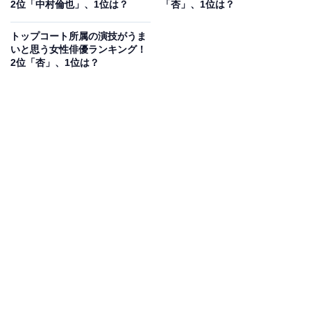
2位「中村倫也」、1位は？
「杏」、1位は？
発売。多岐にわたり活躍し続けています。
トップコート所属の演技がうま
アンケート回答では、「ナレーションやドラマ・映画な
いと思う女性俳優ランキング！
2位「杏」、1位は？
どでよく見るので（50代女性／福島県）」「気が付くと
いるイメージ、メインじゃなくてもきちんと仕事をこな
していてムード作りも上手なんだろうなと感心します
（30代女性／青森県）」「アラジンの時の歌声に上手く
て驚いてすごいと思った（30代男性／静岡県）」「ドラ
マはもちろんですが、バラエティ番組も多く出てる印象
がある。あとミトちゃんとの結婚には本当に驚いた（40
代女性／大阪府）」などの声が上がりました。