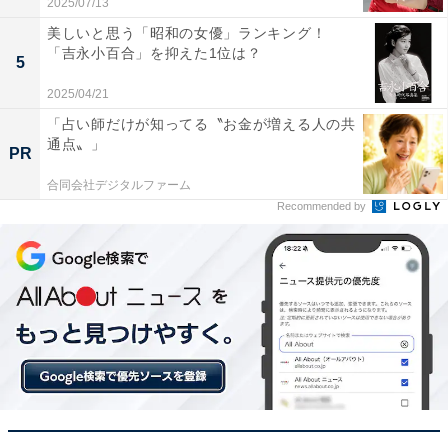
2025/07/13
美しいと思う「昭和の女優」ランキング！
「吉永小百合」を抑えた1位は？
5
View this post on Instagram
2025/04/21
「占い師だけが知ってる〝お金が増える人の共
通点〟」
PR
合同会社デジタルファーム
Recommended by
A post shared by 映画『笑いのカイブツ』公式 (@warai_kaibutsu
今回のランキング1位は、菅田将暉さんでした。菅田さ
んは、2009年の特撮ドラマ『仮面ライダーW』（テレビ
朝日系）で主演に抜てきされて俳優デビュー。その後は