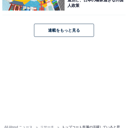
「やはり演技や歌で大活躍ですし、ファッションなどで
人政策
も若者の人気を得ていて大活躍だと思います（20代女性
／神奈川県）」
連載をもっと見る
「また最近、仕事をはじめられて見る機会が増えて、毎
日菅田将暉がニュース、ドラマで活躍する姿を期待して
ます（40代男性／福岡県）」
「結婚後もミスなかがヒットしていて映画版もヒットし
て話題になっていたし、俳優業だけではなく音楽活動で
も話題になっているから（30代女性／栃木県 ）」
※回答コメントは原文ママです
All About ニュース
リサーチ
トップコート所属の活躍していると思う男性俳優ランキング！ 2位「中村倫也」、1位は？