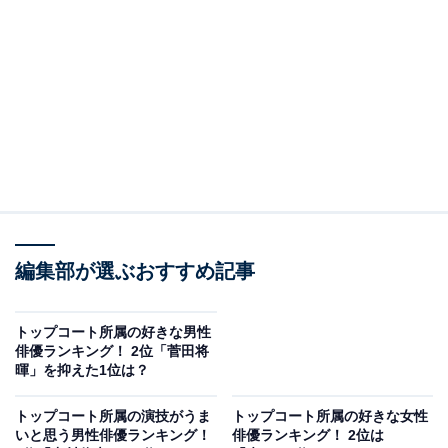
A post shared by TBS「石子と羽男ーそんなコトで訴えます？ー」【公
2位は、中村倫也さんです。2005年の映画『七人の弔』
で俳優デビューを飾った中村さんは、ドラマや舞台でも
活躍。2018年のNHK連続テレビ小説『半分、青い。』へ
の出演がブレークのきっかけとなり、今では声優業もこ
なすなど数々の作品に出演。作品によって雰囲気をガラ
編集部が選ぶおすすめ記事
リと変え、巧みに演じ分ける“カメレオン俳優”と呼ばれ
るようになりました。
トップコート所属の好きな男性
俳優ランキング！ 2位「菅田将
暉」を抑えた1位は？
現在は『ザ・バックヤード 知の迷宮の裏側探訪』
（NHK）でナレーションを務めているほか、3月には初
トップコート所属の演技がうま
トップコート所属の好きな女性
の料理本『THE やんごとなき雑炊』（KADOKAWA）が
いと思う男性俳優ランキング！
俳優ランキング！ 2位は