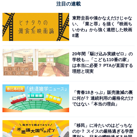
注目の連載
多数の作品で主演を務める若手人気俳優となり、2017年
からはソロ歌手としての活動もスタートさせました。
東野圭吾や湊かなえだけじゃな
い、「業と罪」を描く『映画ち
いかわ』から強く連想した映画
最近ではNHK大河ドラマ『鎌倉殿の13人』、映画化もさ
8選
れた主演作『ミステリと言う勿れ』（フジテレビ系）な
どに出演。2024年1月公開の映画『劇場版 君と世界が終
20年間「駆け込み実績ゼロ」の
わる日に FINAL』では、新曲『谺する』が主題歌に起用
学校も…「こども110番の家」
されています。回答者からは、以下のような理由が集ま
は本当に必要？ PTAが直面する
理想と現実
りました。
「多くの作品やCМに出ているので（50代男性／神奈川
「青春18きっぷ」販売激減の裏
に何が？ 連続利用の厳格化だけ
県）」
ではない「本当の理由」
「知らない人は居ないのでは？というほど活躍している
から（30代女性／千葉県）」
「移民」に冷たいのはどっちな
のか？ スイスの厳格過ぎる学歴
選別と、日本の曖昧過ぎる外国