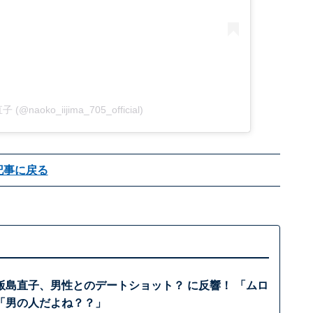
子 (@naoko_iijima_705_official)
記事に戻る
飯島直子、男性とのデートショット？ に反響！ 「ムロ
「男の人だよね？？」