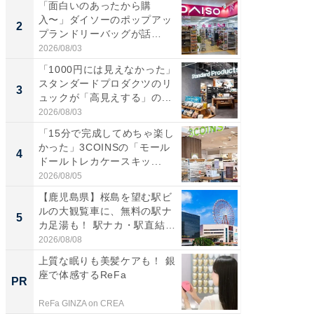
「面白いのあったから購
【三重
入〜」ダイソーのポップアッ
の直営
2
2
プランドリーバッグが話
ダ大判焼
題。“さま...
伊...
2026/08/03
2026/08/0
「1000円には見えなかった」
【千葉県
スタンダードプロダクツのリ
級マー
3
3
ュックが「高見えする」の...
ノベし
ー...
2026/08/03
2026/08/0
「15分で完成してめちゃ楽し
「100
かった」3COINSの「モール
スタン
4
4
ドールトレカケースキッ...
ュックが
2026/08/05
2026/08/0
【鹿児島県】桜島を望む駅ビ
立山連
ルの大観覧車に、無料の駅ナ
風呂に、
5
5
カ足湯も！ 駅ナカ・駅直結
層水風
ス...
帰...
2026/08/08
2026/08/0
上質な眠りも美髪ケアも！ 銀
【銀座】
座で体感するReFa
の贅沢
PR
PR
ReFa GINZA on CREA
ReFa GIN