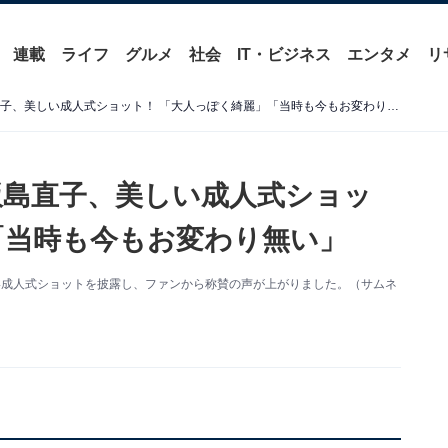
連載
ライフ
グルメ
社会
IT・ビジネス
エンタメ
リ
「19歳すでにオーラが」飯島直子、美しい成人式ショット！ 「大人っぽく綺麗」「当時も今もお変わり無い」
飯島直子、美しい成人式ショッ
「当時も今もお変わり無い」
美しい成人式ショットを披露し、ファンから称賛の声が上がりました。（サムネ