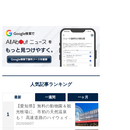
最新
一週間
一ヶ月
【愛知県】無料の動物園＆観
【兵庫
光牧場に、市初の天然温泉
ーメン
1
1
も！ 高速道路のハイウェイオ
再現した
ア...
道...
2026/08/07
2026/08/0