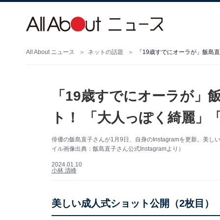
All About ニュース
ネットの話題
「19歳すでにオーラが」
ト！ 「大人っぽく綺麗」
俳優の飯島直子さんが1月9日、自身のInstagramを更新。
イル画像出典：飯島直子さん公式Instagramより）
2024.01.10
小林 清峰
美しい成人式ショット公開（2枚目）