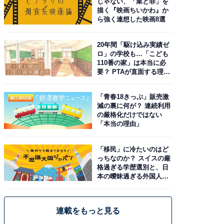
じゃない、「業と罪」を
描く『映画ちいかわ』か
ら強く連想した映画8選
20年間「駆け込み実績ゼ
ロ」の学校も…「こども
110番の家」は本当に必
要？ PTAが直面する理想
と現実
「青春18きっぷ」販売激
減の裏に何が？ 連続利用
の厳格化だけではない
「本当の理由」
「移民」に冷たいのはど
っちなのか？ スイスの厳
格過ぎる学歴選別と、日
本の曖昧過ぎる外国人政
策
連載をもっと見る