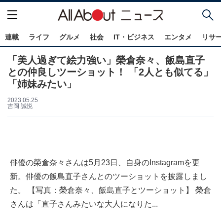
連載
ライフ
グルメ
社会
IT・ビジネス
エンタメ
リサ
「美人過ぎて絵力強い」榮倉奈々、飯島直子
との仲良しツーショット！ 「2人とも似てる」
「姉妹みたい」
2023.05.25
吉岡 誠悦
俳優の榮倉奈々さんは5月23日、自身のInstagramを更
新。俳優の飯島直子さんとのツーショットを披露しまし
た。 【写真：榮倉奈々、飯島直子とツーショット】 榮倉
さんは「直子さんみたいな大人になりた...