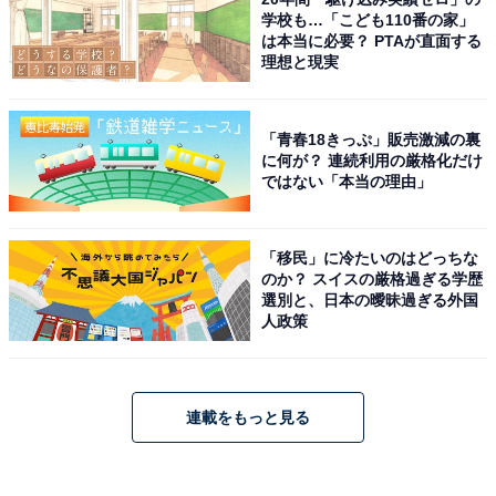
学校も…「こども110番の家」
は本当に必要？ PTAが直面する
理想と現実
「青春18きっぷ」販売激減の裏
に何が？ 連続利用の厳格化だけ
ではない「本当の理由」
「移民」に冷たいのはどっちな
のか？ スイスの厳格過ぎる学歴
選別と、日本の曖昧過ぎる外国
人政策
連載をもっと見る