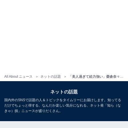
All About ニュース
ネットの話題
「美人過ぎて絵力強い」榮倉奈々、飯島直子との仲良しツーショット！ 「2人とも似てる」「姉妹みたい」
ネットの話題
国内外のSNSで話題の人＆トピックをタイムリーにお届けします。知ってる
だけでちょっと得する、なんだか楽しい気分になれる、ネット発「知ら（な
きゃ）損」ニュースが盛りだくさん。