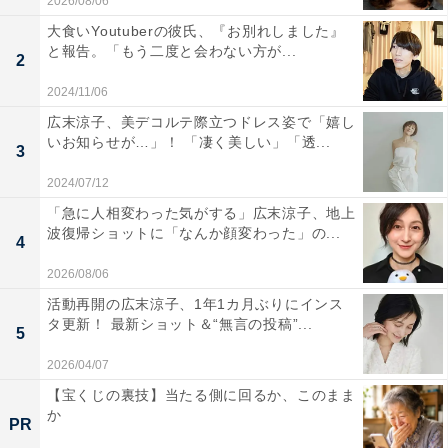
2026/08/06
大食いYoutuberの彼氏、『お別れしました』
と報告。「もう二度と会わない方が...
2
2024/11/06
広末涼子、美デコルテ際立つドレス姿で「嬉し
いお知らせが…」！ 「凄く美しい」「透...
3
2024/07/12
「急に人相変わった気がする」広末涼子、地上
波復帰ショットに「なんか顔変わった」の...
4
2026/08/06
活動再開の広末涼子、1年1カ月ぶりにインス
タ更新！ 最新ショット＆“無言の投稿”...
5
2026/04/07
【宝くじの裏技】当たる側に回るか、このまま
か
PR