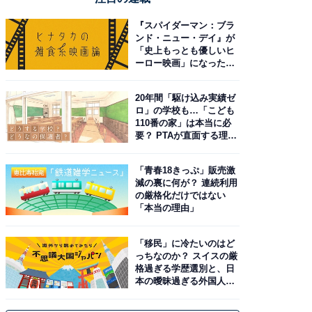
『スパイダーマン：ブラ
ンド・ニュー・デイ』が
「史上もっとも優しいヒ
ーロー映画」になった理
由。予習したい作品は？
20年間「駆け込み実績ゼ
ロ」の学校も…「こども
110番の家」は本当に必
要？ PTAが直面する理想
と現実
「青春18きっぷ」販売激
減の裏に何が？ 連続利用
の厳格化だけではない
「本当の理由」
「移民」に冷たいのはど
っちなのか？ スイスの厳
格過ぎる学歴選別と、日
本の曖昧過ぎる外国人政
策