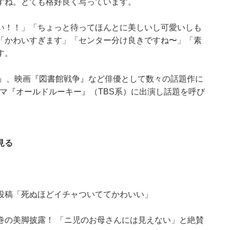
すね。とても格好良く写っています。
い！！」「ちょっと待ってほんとに美しいし可愛いしも
「かわいすぎます」「センター分け良きですね〜」「素
す。
瞳』、映画『図書館戦争』など俳優として数々の話題作に
ラマ『オールドルーキー』（TBS系）に出演し話題を呼び
見る
投稿「死ぬほどイチャついててかわいい」
巻の美脚披露！ 「ニ児のお母さんには見えない」と絶賛