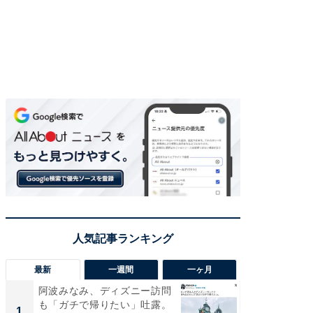
最新
一週間
一ヶ月
阿波みなみ、ディズニー訪問
「さす
も「ガチで帰りたい」吐露。
は」高
1
1