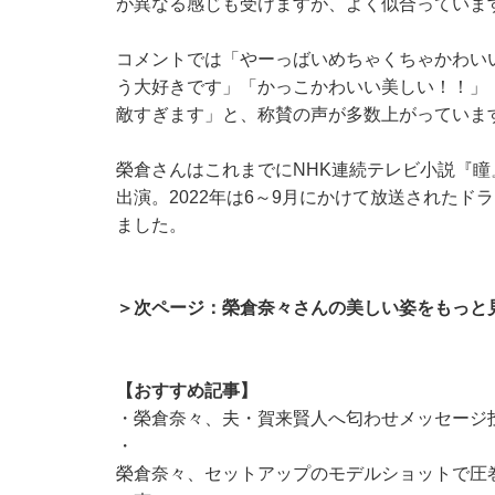
が異なる感じも受けますが、よく似合っていま
コメントでは「やーっばいめちゃくちゃかわい
う大好きです」「かっこかわいい美しい！！」
敵すぎます」と、称賛の声が多数上がっていま
榮倉さんはこれまでにNHK連続テレビ小説『
出演。2022年は6～9月にかけて放送されたド
ました。
＞次ページ：榮倉奈々さんの美しい姿をもっと
【おすすめ記事】
・
榮倉奈々、夫・賀来賢人へ匂わせメッセージ
・
榮倉奈々、セットアップのモデルショットで圧