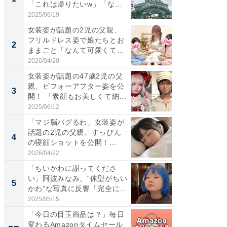
「これは帰りたいw」「なん
災地を
ち...
「カ...
2025/06/19
2026/08/0
女装姿が話題の2児の父親、
「女の
フリルドレス姿で娘たちとお
介、バ
2
2
ままごと「なんて可愛くて平
らのプレ
和...
愛...
2026/04/20
2026/08/0
女装姿が話題の47歳2児の父
「好感
親、ビフォーアフター姿を公
や、“マ
3
3
開！ 「素顔もお美しくて納...
画変更
財...
2025/06/12
2026/07/3
「マジ脳バグるわ」女装姿が
「脚が
話題の2児の父親、すっぴん
横川尚
4
4
の寝顔ショットを公開！
ムキな姿
「ど...
刃...
2026/04/22
2026/08/0
「ちいかわに謝ってくださ
「2人と
い」阿波みなみ、“体型がちい
團十郎
5
5
かわ”な写真に反響「完全に
「後ろ
一...
「...
2025/05/15
2026/08/0
「今日の目玉商品は？」毎日
【毎日変
変わるAmazonタイムセール
ムセー