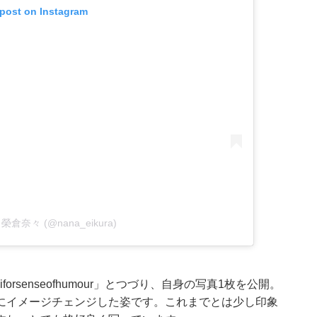
 post on Instagram
by 榮倉奈々 (@nana_eikura)
iforsenseofhumour
」とつづり、自身の写真1枚を公開。
にイメージチェンジした姿です。これまでとは少し印象