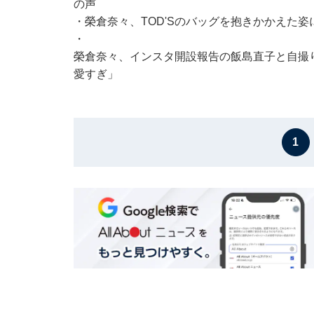
の声
・
榮倉奈々、TOD'Sのバッグを抱きかかえた
・
榮倉奈々、インスタ開設報告の飯島直子と自撮
愛すぎ」
1