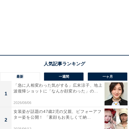
最新
一週間
一ヶ月
「急に人相変わった気がする」広末涼子、地上
波復帰ショットに「なんか顔変わった」の...
1
2026/08/06
女装姿が話題の47歳2児の父親、ビフォーアフ
ター姿を公開！ 「素顔もお美しくて納...
2