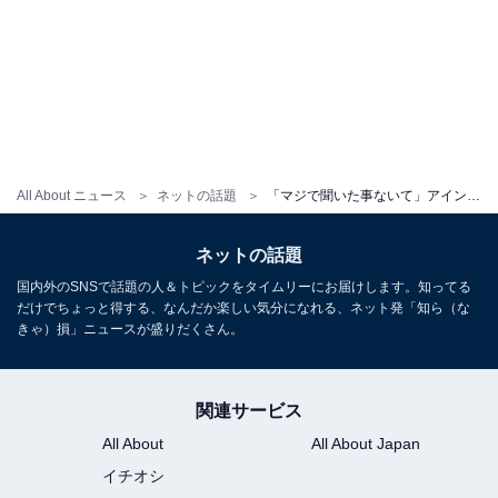
All About ニュース
ネットの話題
「マジで聞いた事ないて」アインシュタイン・河井、後輩からの超高級プレゼント公開！ 「センス抜群」
ネットの話題
国内外のSNSで話題の人＆トピックをタイムリーにお届けします。知ってる
だけでちょっと得する、なんだか楽しい気分になれる、ネット発「知ら（な
きゃ）損」ニュースが盛りだくさん。
関連サービス
All About
All About Japan
イチオシ