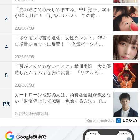
2025/06/12
「光の速さで成長してますね」中川翔子、双子
が10カ月に！ 「はやいいいい この前...
3
2026/07/30
「ポケモンで言う進化」女性タレント、25キ
ロ増量ショットに反響！ 「全然パーツ埋...
4
2026/08/05
「脚がとんでもないことに」横川尚隆、大会優
勝したムキムキな姿に反響！ 「リアル刃...
5
2026/08/03
カードローン地獄の人は、消費者金融が教えな
い『返済停止して減額・免除する方法』で...
PR
渋谷法務総合事務所
Recommended by