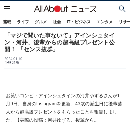
連載
ライフ
グルメ
社会
IT・ビジネス
エンタメ
リサ
「マジで聞いた事ないて」アインシュタイ
ン・河井、後輩からの超高級プレゼント公
開！ 「センス抜群」
2024.01.10
小林 清峰
お笑いコンビ・アインシュタインの河井ゆずるさんが1
月9日、自身のInstagramを更新。43歳の誕生日に後輩芸
人から超高級プレゼントをもらったことを報告しまし
た。【実際の投稿：河井ゆずる、後輩から...