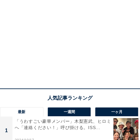
最新
一週間
一ヶ月
「うわすごい豪華メンバー」木梨憲武、ヒロミ
へ「連絡ください！」呼び掛ける。ISS...
1