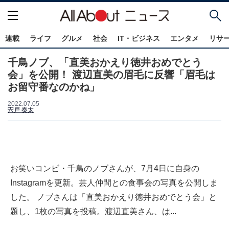
連載
ライフ
グルメ
社会
IT・ビジネス
エンタメ
リサ
千鳥ノブ、「直美おかえり徳井おめでとう
会」を公開！ 渡辺直美の眉毛に反響「眉毛は
お留守番なのかね」
2022.07.05
宍戸 奏太
お笑いコンビ・千鳥のノブさんが、7月4日に自身の
Instagramを更新。芸人仲間との食事会の写真を公開しま
した。 ノブさんは「直美おかえり徳井おめでとう会」と
題し、1枚の写真を投稿。渡辺直美さん、は...