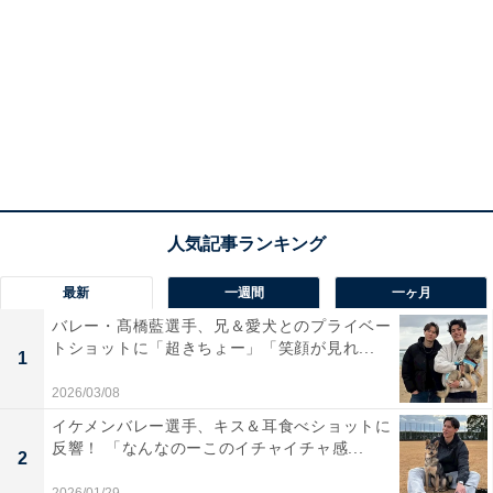
最新
一週間
一ヶ月
バレー・髙橋藍選手、兄＆愛犬とのプライベー
トショットに「超きちょー」「笑顔が見れ...
1
2026/03/08
イケメンバレー選手、キス＆耳食べショットに
反響！ 「なんなのーこのイチャイチャ感...
2