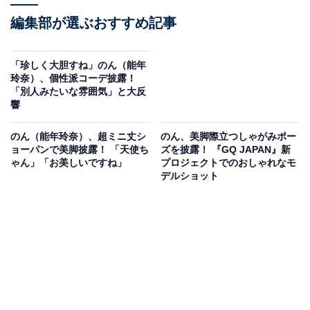
編集部が選ぶおすすめ記事
「珍しく大胆すね」のん（能年
玲奈）、個性派コーデ披露！
「別人みたいな雰囲気」と大反
響
のん（能年玲奈）、超ミニ丈シ
のん、美脚際立つしゃがみポー
ョーパンで美脚披露！ 「天使ち
ズを披露！ 『GQ JAPAN』新
ゃん」「お美しいですね」
プロジェクトでのおしゃれなモ
デルショット