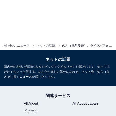
All About ニュース
ネットの話題
のん（能年玲奈）、ライブパフォーマンス中の姿披露に「めっちゃカッコイイです」「ギターヒーロー」と絶賛の声！
ネットの話題
国内外のSNSで話題の人＆トピックをタイムリーにお届けします。知ってる
だけでちょっと得する、なんだか楽しい気分になれる、ネット発「知ら（な
きゃ）損」ニュースが盛りだくさん。
関連サービス
All About
All About Japan
イチオシ