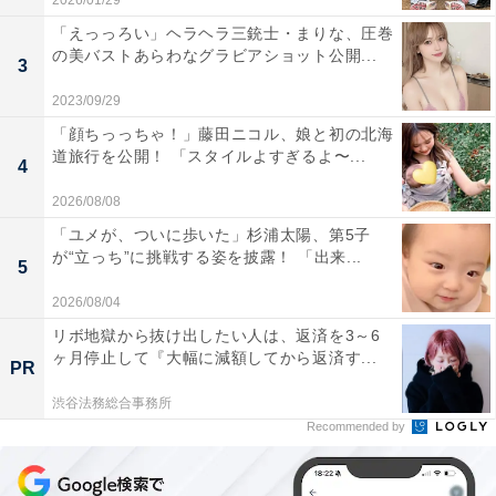
2026/01/29
「えっっろい」ヘラヘラ三銃士・まりな、圧巻
の美バストあらわなグラビアショット公開...
3
2023/09/29
「顔ちっっちゃ！」藤田ニコル、娘と初の北海
道旅行を公開！ 「スタイルよすぎるよ〜...
4
2026/08/08
「ユメが、ついに歩いた」杉浦太陽、第5子
が“立っち”に挑戦する姿を披露！ 「出来...
5
2026/08/04
リボ地獄から抜け出したい人は、返済を3～6
ヶ月停止して『大幅に減額してから返済す...
PR
渋谷法務総合事務所
Recommended by