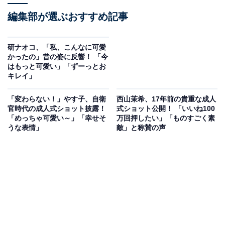
編集部が選ぶおすすめ記事
研ナオコ、「私、こんなに可愛
かったの」昔の姿に反響！ 「今
はもっと可愛い」「ずーっとお
キレイ」
「変わらない！」やす子、自衛
西山茉希、17年前の貴重な成人
官時代の成人式ショット披露！
式ショット公開！ 「いいね100
「めっちゃ可愛い～」「幸せそ
万回押したい」「ものすごく素
うな表情」
敵」と称賛の声