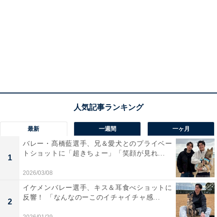
最新
一週間
一ヶ月
バレー・髙橋藍選手、兄＆愛犬とのプライベー
トショットに「超きちょー」「笑顔が見れ...
1
2026/03/08
イケメンバレー選手、キス＆耳食べショットに
反響！ 「なんなのーこのイチャイチャ感...
2