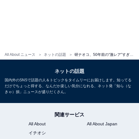
All About ニュース
ネットの話題
研ナオコ、50年前の“激レア”すぎる成人式ショットに「素敵な振り袖」「50年前からブレてない」の声
ネットの話題
国内外のSNSで話題の人＆トピックをタイムリーにお届けします。知ってる
だけでちょっと得する、なんだか楽しい気分になれる、ネット発「知ら（な
きゃ）損」ニュースが盛りだくさん。
関連サービス
All About
All About Japan
イチオシ