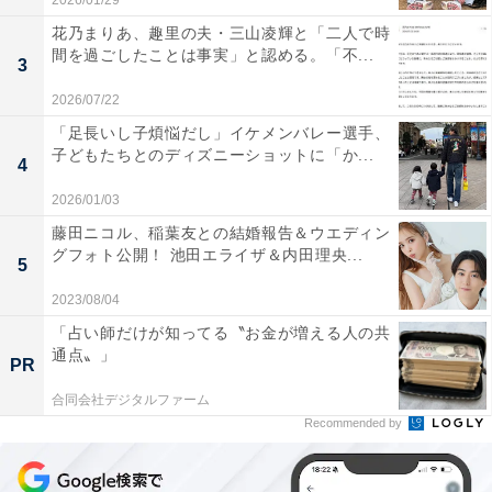
2026/01/29
花乃まりあ、趣里の夫・三山凌輝と「二人で時
間を過ごしたことは事実」と認める。「不...
3
2026/07/22
「足長いし子煩悩だし」イケメンバレー選手、
子どもたちとのディズニーショットに「か...
4
2026/01/03
藤田ニコル、稲葉友との結婚報告＆ウエディン
グフォト公開！ 池田エライザ＆内田理央...
5
2023/08/04
「占い師だけが知ってる〝お金が増える人の共
通点〟」
PR
合同会社デジタルファーム
Recommended by