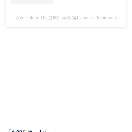
A post shared by 彦摩呂 本物 (@hikomaro_honmono)