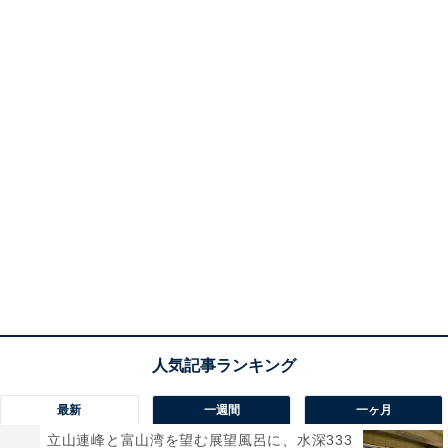
最新
一週間
一ヶ月
立山連峰と富山湾を望む展望風呂に、水深333