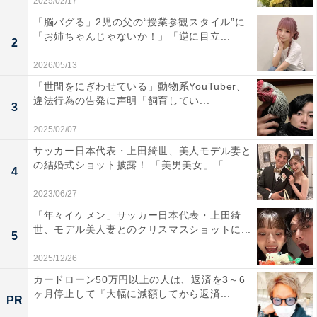
2025/02/17
「脳バグる」2児の父の“授業参観スタイル”に
「お姉ちゃんじゃないか！」「逆に目立...
2
2026/05/13
「世間をにぎわせている」動物系YouTuber、
違法行為の告発に声明「飼育してい...
3
2025/02/07
サッカー日本代表・上田綺世、美人モデル妻と
の結婚式ショット披露！ 「美男美女」「...
4
2023/06/27
「年々イケメン」サッカー日本代表・上田綺
世、モデル美人妻とのクリスマスショットに...
5
2025/12/26
カードローン50万円以上の人は、返済を3～6
ヶ月停止して『大幅に減額してから返済...
PR