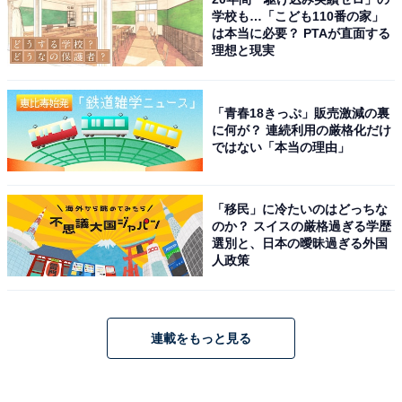
学校も…「こども110番の家」
は本当に必要？ PTAが直面する
理想と現実
「青春18きっぷ」販売激減の裏
に何が？ 連続利用の厳格化だけ
ではない「本当の理由」
「移民」に冷たいのはどっちな
のか？ スイスの厳格過ぎる学歴
選別と、日本の曖昧過ぎる外国
人政策
連載をもっと見る