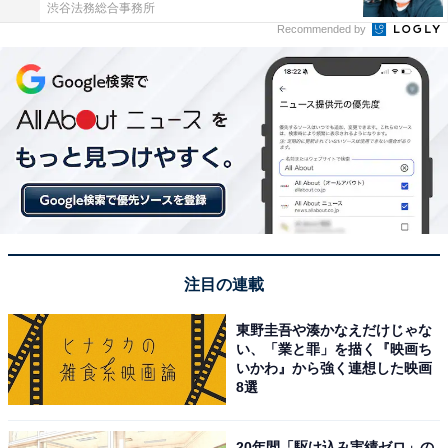
渋谷法務総合事務所
Recommended by
注目の連載
東野圭吾や湊かなえだけじゃな
い、「業と罪」を描く『映画ち
いかわ』から強く連想した映画
8選
20年間「駆け込み実績ゼロ」の