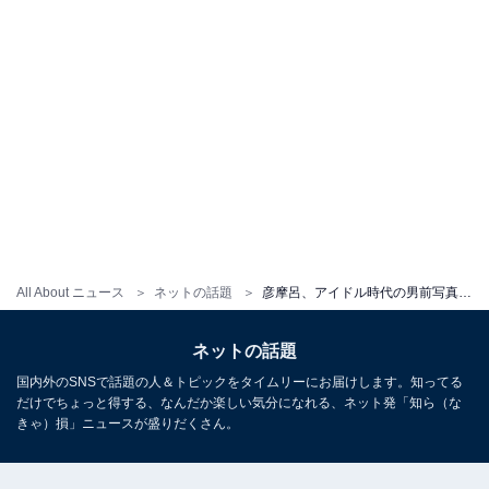
All About ニュース
ネットの話題
彦摩呂、アイドル時代の男前写真に 「めっちゃイケメンでカッコいい～」「一瞬キムタク？と思いました」
ネットの話題
国内外のSNSで話題の人＆トピックをタイムリーにお届けします。知ってる
だけでちょっと得する、なんだか楽しい気分になれる、ネット発「知ら（な
きゃ）損」ニュースが盛りだくさん。